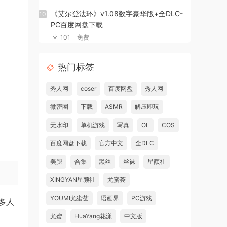
《艾尔登法环》v1.08数字豪华版+全DLC-
10
PC百度网盘下载
101
免费
热门标签
秀人网
coser
百度网盘
秀人网
微密圈
下载
ASMR
解压即玩
无水印
单机游戏
写真
OL
COS
百度网盘下载
官方中文
全DLC
美腿
合集
黑丝
丝袜
星颜社
XINGYAN星颜社
尤蜜荟
YOUMI尤蜜荟
语画界
PC游戏
多人
尤蜜
HuaYang花漾
中文版