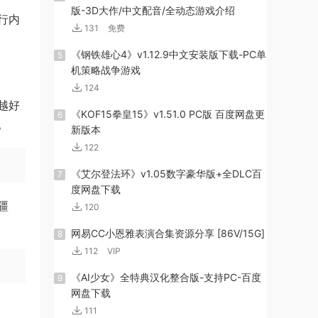
版-3D大作/中文配音/全动态游戏介绍
行内
131
免费
《钢铁雄心4》v1.12.9中文安装版下载-PC单
5
机策略战争游戏
124
越好
《KOF15拳皇15》v1.51.0 PC版 百度网盘更
6
。
新版本
122
《艾尔登法环》v1.05数字豪华版+全DLC百
7
度网盘下载
疆
120
网易CC小恩雅表演合集资源分享 [86V/15G]
8
112
VIP
《AI少女》全特典汉化整合版-支持PC-百度
9
网盘下载
111