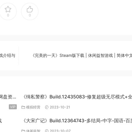
0
0
戏介绍与
《完美的一天》Steam版下载 | 休闲益智游戏 | 简体中文 
度网盘资
《缉私警察》Build.12435083-修复超级无尽模式+
DLC-官方中文-免费下载
VIP
模拟经营
2023-10-21
战
《大宋广记》Build.12364743-多结局-中字-国语-
盘下载
休闲益智
2023-10-07