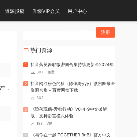
资源投稿
升级VIP会员
用户中心
登录
注册
热门资源
抖音落英酱耶微密圈合集持续更新至2024年
1
307
免费
抖音网红粉色的猪（陈佩奇yyy）微密圈最全
2
戏中，
资源合集 – 百度网盘下载
302
《堕落玩偶-爱欲行动》V0-4-9中文破解
3
版：支持后宫模式体验
188
VIP
《与你在一起 TOGETHER BnB》官方中文
4