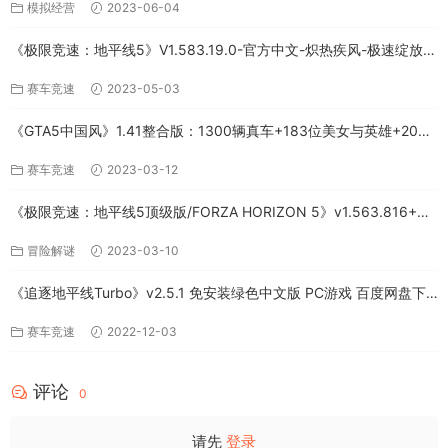
模拟经营
2023-06-04
《极限竞速：地平线5》V1.583.19.0-官方中文-炽热疾风-极速绽放
+全DLC-PC版百度网盘资源
赛车竞速
2023-05-03
《GTA5中国风》1.41整合版：1300辆真车+183位美女与英雄+200%
存档下载（PC-百度网盘）
赛车竞速
2023-03-12
《极限竞速：地平线5顶级版/FORZA HORIZON 5》v1.563.816+全
DLC-PC百度网盘资源
冒险解谜
2023-03-10
《追逐地平线Turbo》v2.5.1 免安装绿色中文版 PC游戏 百度网盘下
载
赛车竞速
2022-12-03
评论
0
请先
登录