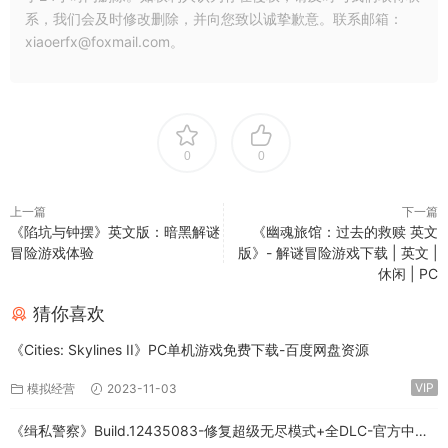
系，我们会及时修改删除，并向您致以诚挚歉意。联系邮箱：
xiaoerfx@foxmail.com。
0
0
上一篇
下一篇
《陷坑与钟摆》英文版：暗黑解谜
《幽魂旅馆：过去的救赎 英文
冒险游戏体验
版》- 解谜冒险游戏下载 | 英文 |
休闲 | PC
猜你喜欢
《Cities: Skylines II》PC单机游戏免费下载-百度网盘资源
VIP
模拟经营
2023-11-03
《缉私警察》Build.12435083-修复超级无尽模式+全DLC-官方中文-