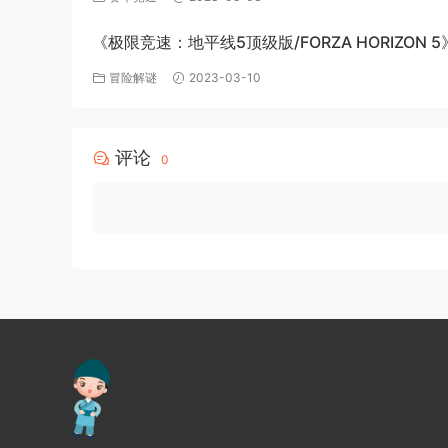
《极限竞速：地平线5顶级版/FORZA HORIZON 5
v1.563.816+全DLC-PC百度网盘资源
冒险解谜
2023-03-10
评论
0