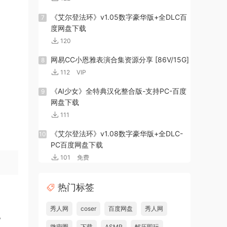
《艾尔登法环》v1.05数字豪华版+全DLC百
7
度网盘下载
120
网易CC小恩雅表演合集资源分享 [86V/15G]
8
112
VIP
《AI少女》全特典汉化整合版-支持PC-百度
9
网盘下载
111
《艾尔登法环》v1.08数字豪华版+全DLC-
10
PC百度网盘下载
101
免费
热门标签
秀人网
coser
百度网盘
秀人网
。
微密圈
下载
ASMR
解压即玩