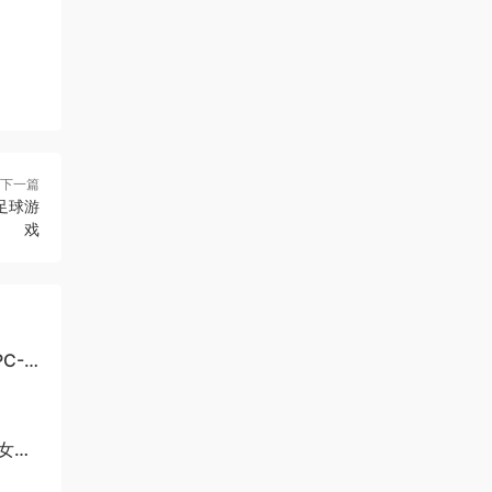
下一篇
文足球游
戏
C-
美女与