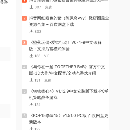
1
根香
307
免费
抖音网红粉色的猪（陈佩奇yyy）微密圈最全
2
资源合集 – 百度网盘下载
302
《堕落玩偶-爱欲行动》V0-4-9中文破解
3
版：支持后宫模式体验
188
VIP
《与你在一起 TOGETHER BnB》官方中文
4
版-3D大作/中文配音/全动态游戏介绍
131
免费
《钢铁雄心4》v1.12.9中文安装版下载-PC单
5
机策略战争游戏
124
《KOF15拳皇15》v1.51.0 PC版 百度网盘更
6
新版本
122