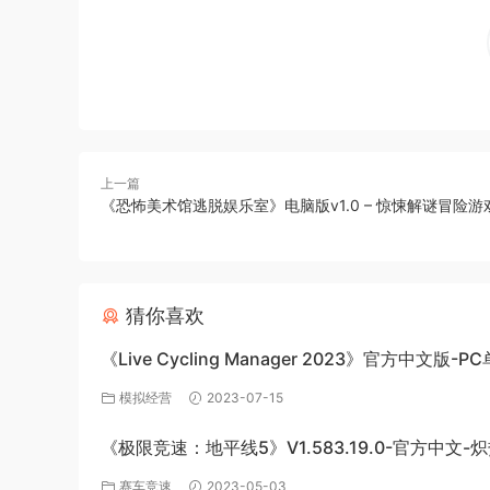
上一篇
《恐怖美术馆逃脱娱乐室》电脑版v1.0 – 惊悚解谜冒险游
猜你喜欢
《Live Cycling Manager 2023》官方中文版-P
戏百度网盘免费下载
模拟经营
2023-07-15
《极限竞速：地平线5》V1.583.19.0-官方中文-
极速绽放+全DLC-PC版百度网盘资源
赛车竞速
2023-05-03