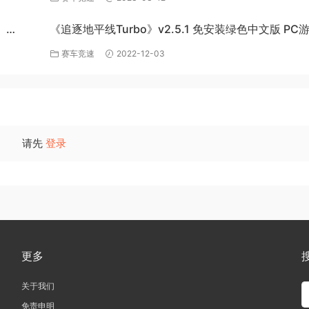
》
《追逐地平线Turbo》v2.5.1 免安装绿色中文版 PC
百度网盘下载
赛车竞速
2022-12-03
请先
登录
更多
关于我们
免责申明