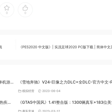
0
0
戏
《PES2020 中文版》| 实况足球2020 PC版下载 | 简体中
C单机游
《雪地奔驰》V24-巨像之力DLC+全DLC-官方中文-P
百度网盘资源
模拟经营
2023-06-04
炽热疾风-
《GTA5中国风》1.41整合版：1300辆真车+183位
英雄+200%存档下载（PC-百度网盘）
赛车竞速
2023-03-12