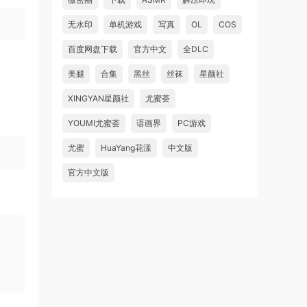
无水印
单机游戏
写真
OL
COS
百度网盘下载
官方中文
全DLC
美腿
合集
黑丝
丝袜
星颜社
XINGYAN星颜社
尤蜜荟
YOUMI尤蜜荟
语画界
PC游戏
尤蜜
HuaYang花漾
中文版
官方中文版