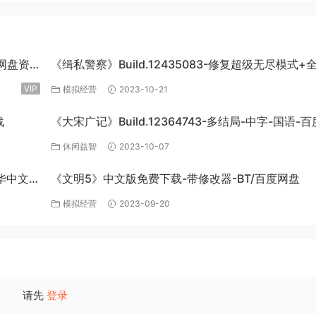
度网盘资
《缉私警察》Build.12435083-修复超级无尽模式+
DLC-官方中文-免费下载
VIP
模拟经营
2023-10-21
战
《大宋广记》Build.12364743-多结局-中字-国语-
盘下载
休闲益智
2023-10-07
豪华中文
《文明5》中文版免费下载-带修改器-BT/百度网盘
模拟经营
2023-09-20
请先
登录