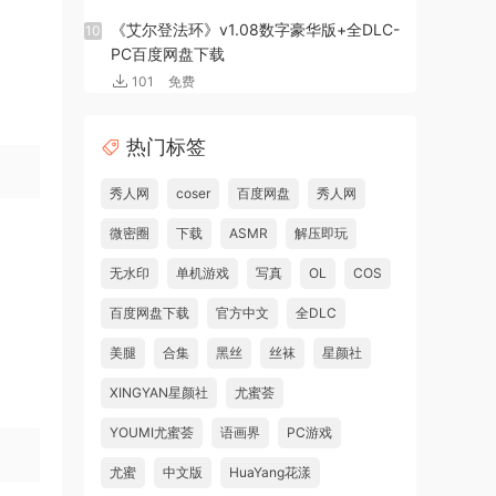
《艾尔登法环》v1.08数字豪华版+全DLC-
10
PC百度网盘下载
101
免费
热门标签
秀人网
coser
百度网盘
秀人网
微密圈
下载
ASMR
解压即玩
无水印
单机游戏
写真
OL
COS
百度网盘下载
官方中文
全DLC
美腿
合集
黑丝
丝袜
星颜社
XINGYAN星颜社
尤蜜荟
YOUMI尤蜜荟
语画界
PC游戏
尤蜜
中文版
HuaYang花漾