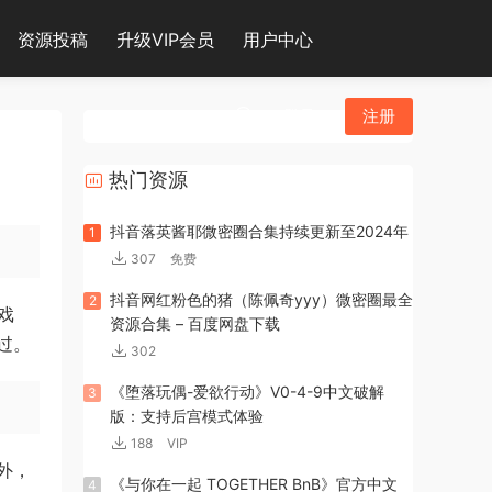
资源投稿
升级VIP会员
用户中心
登录
注册
热门资源
抖音落英酱耶微密圈合集持续更新至2024年
1
307
免费
抖音网红粉色的猪（陈佩奇yyy）微密圈最全
2
游戏
资源合集 – 百度网盘下载
过。
302
《堕落玩偶-爱欲行动》V0-4-9中文破解
3
版：支持后宫模式体验
188
VIP
外，
《与你在一起 TOGETHER BnB》官方中文
4