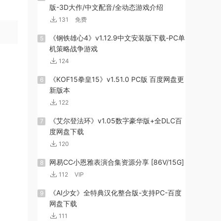
版-3D大作/中文配音/全动态游戏介绍
131
免费
《钢铁雄心4》v1.12.9中文安装版下载-PC单
5
机策略战争游戏
124
《KOF15拳皇15》v1.51.0 PC版 百度网盘更
6
新版本
122
《艾尔登法环》v1.05数字豪华版+全DLC百
7
度网盘下载
120
网易CC小恩雅表演合集资源分享 [86V/15G]
8
112
VIP
《AI少女》全特典汉化整合版-支持PC-百度
9
网盘下载
111