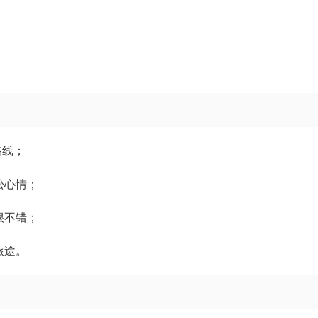
路线；
松心情；
很不错；
旅途。