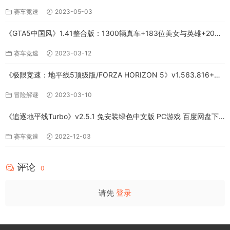
+全DLC-PC版百度网盘资源
赛车竞速
2023-05-03
《GTA5中国风》1.41整合版：1300辆真车+183位美女与英雄+200%
存档下载（PC-百度网盘）
赛车竞速
2023-03-12
《极限竞速：地平线5顶级版/FORZA HORIZON 5》v1.563.816+全
DLC-PC百度网盘资源
冒险解谜
2023-03-10
《追逐地平线Turbo》v2.5.1 免安装绿色中文版 PC游戏 百度网盘下
载
赛车竞速
2022-12-03
评论
0
请先
登录