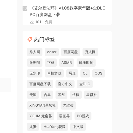
《艾尔登法环》v1.08数字豪华版+全DLC-
10
PC百度网盘下载
101
免费
热门标签
秀人网
coser
百度网盘
秀人网
微密圈
下载
ASMR
解压即玩
无水印
单机游戏
写真
OL
COS
百度网盘下载
官方中文
全DLC
美腿
合集
黑丝
丝袜
星颜社
XINGYAN星颜社
尤蜜荟
YOUMI尤蜜荟
语画界
PC游戏
尤蜜
HuaYang花漾
中文版