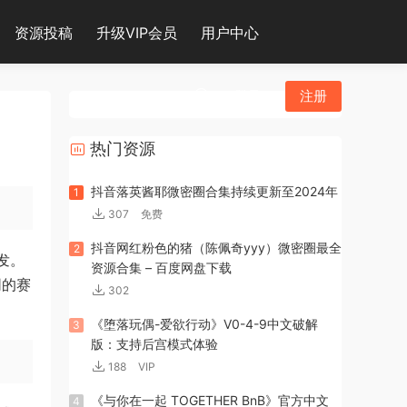
资源投稿
升级VIP会员
用户中心
登录
注册
热门资源
抖音落英酱耶微密圈合集持续更新至2024年
1
307
免费
抖音网红粉色的猪（陈佩奇yyy）微密圈最全
2
发。
资源合集 – 百度网盘下载
同的赛
302
《堕落玩偶-爱欲行动》V0-4-9中文破解
3
版：支持后宫模式体验
188
VIP
《与你在一起 TOGETHER BnB》官方中文
4