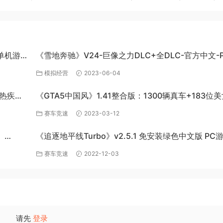
C单机游
《雪地奔驰》V24-巨像之力DLC+全DLC-官方中文-P
百度网盘资源
模拟经营
2023-06-04
炽热疾风-
《GTA5中国风》1.41整合版：1300辆真车+183位
英雄+200%存档下载（PC-百度网盘）
赛车竞速
2023-03-12
》
《追逐地平线Turbo》v2.5.1 免安装绿色中文版 PC
百度网盘下载
赛车竞速
2022-12-03
请先
登录