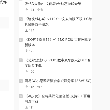
试你
版-3D大作/中文配音/全动态游戏介绍
131
免费
《钢铁雄心4》v1.12.9中文安装版下载-PC单
5
机策略战争游戏
124
《KOF15拳皇15》v1.51.0 PC版 百度网盘更
6
新版本
122
《艾尔登法环》v1.05数字豪华版+全DLC百
7
度网盘下载
120
网易CC小恩雅表演合集资源分享 [86V/15G]
8
112
VIP
《AI少女》全特典汉化整合版-支持PC-百度
9
网盘下载
111