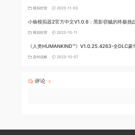
源
模拟经营
2023-11-03
小偷模拟器2官方中文V1.0.6：黑影窃贼的终极挑
模拟经营
2023-10-11
《人类HUMANKIND™》V1.0.25.4263-全DLC
版-百度网盘免费下载
及时战略
2023-10-07
评论
0