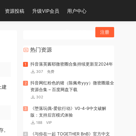
资源投稿
升级VIP会员
用户中心
登录
注册
热门资源
抖音落英酱耶微密圈合集持续更新至2024年
1
307
免费
抖音网红粉色的猪（陈佩奇yyy）微密圈最全
2
上建
资源合集 – 百度网盘下载
302
《堕落玩偶-爱欲行动》V0-4-9中文破解
3
版：支持后宫模式体验
188
VIP
存。
《与你在一起 TOGETHER BnB》官方中文
4