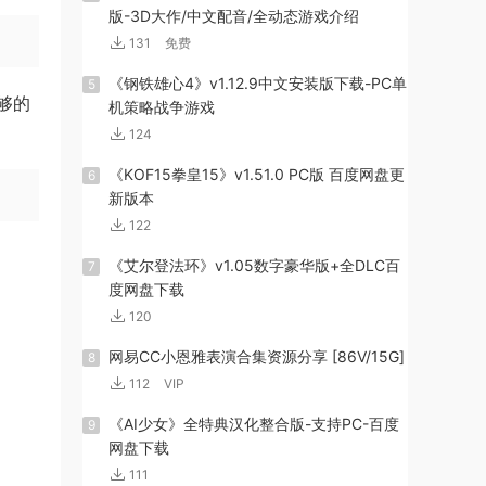
版-3D大作/中文配音/全动态游戏介绍
131
免费
《钢铁雄心4》v1.12.9中文安装版下载-PC单
5
够的
机策略战争游戏
124
《KOF15拳皇15》v1.51.0 PC版 百度网盘更
6
新版本
122
《艾尔登法环》v1.05数字豪华版+全DLC百
7
度网盘下载
120
网易CC小恩雅表演合集资源分享 [86V/15G]
8
112
VIP
《AI少女》全特典汉化整合版-支持PC-百度
9
网盘下载
111