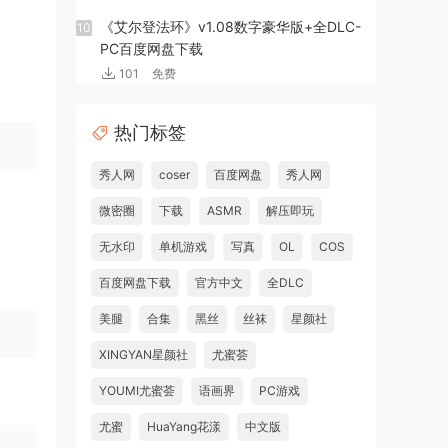
《艾尔登法环》v1.08数字豪华版+全DLC-
10
PC百度网盘下载
101
免费
热门标签
秀人网
coser
百度网盘
秀人网
微密圈
下载
ASMR
解压即玩
无水印
单机游戏
写真
OL
COS
百度网盘下载
官方中文
全DLC
美腿
合集
黑丝
丝袜
星颜社
XINGYAN星颜社
尤蜜荟
YOUMI尤蜜荟
语画界
PC游戏
尤蜜
HuaYang花漾
中文版