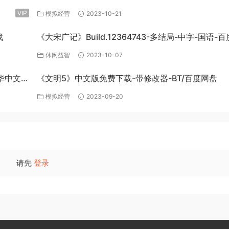
DLC-官方中文-免费下载
VIP
模拟经营
2023-10-21
战
《大宋广记》Build.12364743-多结局-中字-国语-
盘下载
休闲益智
2023-10-07
豪华中文
《文明5》中文版免费下载-带修改器-BT/百度网盘
模拟经营
2023-09-20
请先
登录