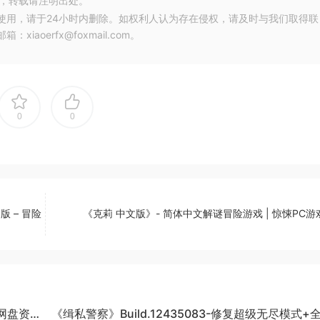
，转载请注明出处。
使用，请于24小时内删除。如权利人认为存在侵权，请及时与我们取得联
oerfx@foxmail.com。
0
0
文版 – 冒险
《克莉 中文版》- 简体中文解谜冒险游戏 | 惊悚PC
度网盘资
《缉私警察》Build.12435083-修复超级无尽模式+