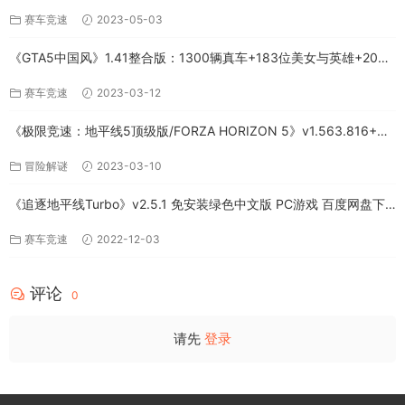
+全DLC-PC版百度网盘资源
赛车竞速
2023-05-03
《GTA5中国风》1.41整合版：1300辆真车+183位美女与英雄+200%
存档下载（PC-百度网盘）
赛车竞速
2023-03-12
《极限竞速：地平线5顶级版/FORZA HORIZON 5》v1.563.816+全
DLC-PC百度网盘资源
冒险解谜
2023-03-10
《追逐地平线Turbo》v2.5.1 免安装绿色中文版 PC游戏 百度网盘下
载
赛车竞速
2022-12-03
评论
0
请先
登录