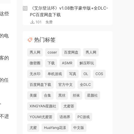
《艾尔登法环》v1.08数字豪华版+全DLC-
10
这些
PC百度网盘下载
101
免费
的电
热门标签
秀人网
coser
百度网盘
秀人网
客的
微密圈
下载
ASMR
解压即玩
无水印
单机游戏
写真
OL
COS
的任
百度网盘下载
官方中文
全DLC
美腿
合集
黑丝
丝袜
星颜社
。
XINGYAN星颜社
尤蜜荟
不进
YOUMI尤蜜荟
语画界
PC游戏
尤蜜
HuaYang花漾
中文版