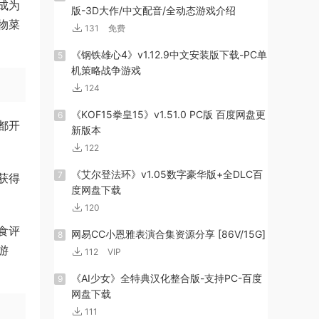
成为
版-3D大作/中文配音/全动态游戏介绍
物菜
131
免费
《钢铁雄心4》v1.12.9中文安装版下载-PC单
5
机策略战争游戏
124
《KOF15拳皇15》v1.51.0 PC版 百度网盘更
6
都开
新版本
122
《艾尔登法环》v1.05数字豪华版+全DLC百
7
获得
度网盘下载
120
食评
网易CC小恩雅表演合集资源分享 [86V/15G]
8
游
112
VIP
《AI少女》全特典汉化整合版-支持PC-百度
9
网盘下载
111