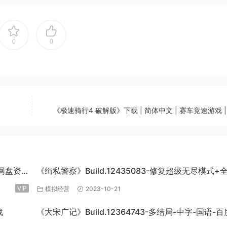
0
0
《极速骑行4 破解版》下载 | 简体中文 | 赛车竞速游戏 |
度网盘资
《缉私警察》Build.12435083-修复超级无尽模式+
DLC-官方中文-免费下载
VIP
模拟经营
2023-10-21
战
《大宋广记》Build.12364743-多结局-中字-国语-