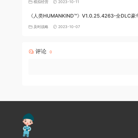
模拟经营
2023-10-11
《人类HUMANKIND™》V1.0.25.4263-全DLC
版-百度网盘免费下载
及时战略
2023-10-07
评论
0