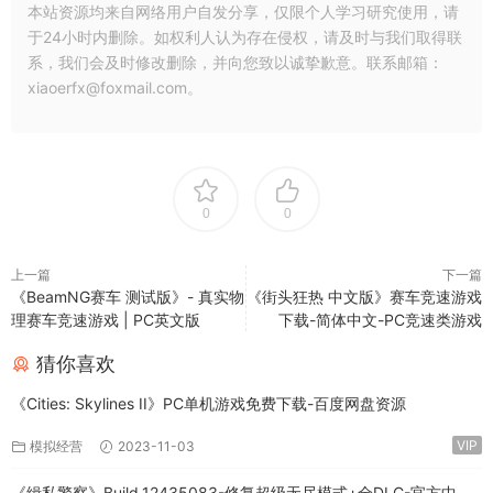
本站资源均来自网络用户自发分享，仅限个人学习研究使用，请
于24小时内删除。如权利人认为存在侵权，请及时与我们取得联
系，我们会及时修改删除，并向您致以诚挚歉意。联系邮箱：
xiaoerfx@foxmail.com。
0
0
上一篇
下一篇
《BeamNG赛车 测试版》- 真实物
《街头狂热 中文版》赛车竞速游戏
理赛车竞速游戏 | PC英文版
下载-简体中文-PC竞速类游戏
猜你喜欢
《Cities: Skylines II》PC单机游戏免费下载-百度网盘资源
VIP
模拟经营
2023-11-03
《缉私警察》Build.12435083-修复超级无尽模式+全DLC-官方中文-