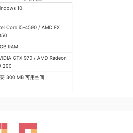
indows 10
ntel Core i5-4590 / AMD FX
350
 GB RAM
VIDIA GTX 970 / AMD Radeon
9 290
要 300 MB 可用空间