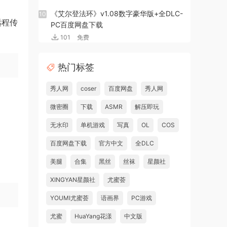
《艾尔登法环》v1.08数字豪华版+全DLC-
10
远程传
PC百度网盘下载
101
免费
热门标签
秀人网
coser
百度网盘
秀人网
微密圈
下载
ASMR
解压即玩
无水印
单机游戏
写真
OL
COS
百度网盘下载
官方中文
全DLC
美腿
合集
黑丝
丝袜
星颜社
XINGYAN星颜社
尤蜜荟
YOUMI尤蜜荟
语画界
PC游戏
尤蜜
HuaYang花漾
中文版