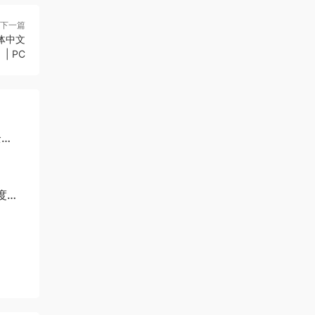
下一篇
体中文
| PC
全
百度网