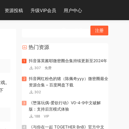
资源投稿
升级VIP会员
用户中心
登录
注册
热门资源
抖音落英酱耶微密圈合集持续更新至2024年
1
307
免费
抖音网红粉色的猪（陈佩奇yyy）微密圈最全
2
营游戏。
资源合集 – 百度网盘下载
下
302
《堕落玩偶-爱欲行动》V0-4-9中文破解
3
版：支持后宫模式体验
188
VIP
《与你在一起 TOGETHER BnB》官方中文
4