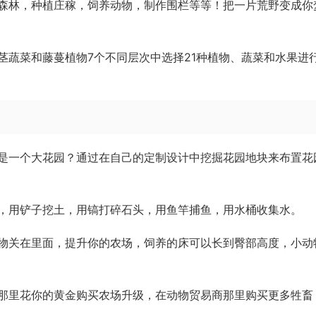
森林，种植庄稼，饲养动物，制作围栏等等！把一片荒野变成你
茎蔬菜和藤蔓植物7个不同层次中选择21种植物、蔬菜和水果进
是一个大花园？通过在自己的定制设计中挖掘花园地块来布置花
，用铲子挖土，用镐打碎石头，用鱼竿捕鱼，用水桶收集水。
物关在里面，提升你的农场，饲养的床可以长到臀部高度，小动
那里花你的黄金购买农场升级，在动物贸易商那里购买更多牲畜