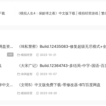
下载
《模拟人生4：保龄球之夜》中文版下载 | 模拟经营游戏 | 繁
度网盘资
《缉私警察》Build.12435083-修复超级无尽模式+
DLC-官方中文-免费下载
VIP
模拟经营
2023-10-21
战
《大宋广记》Build.12364743-多结局-中字-国语-
盘下载
休闲益智
2023-10-07
豪华中文
《文明5》中文版免费下载-带修改器-BT/百度网盘
模拟经营
2023-09-20