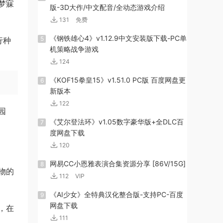
梦寐
版-3D大作/中文配音/全动态游戏介绍
131
免费
《钢铁雄心4》v1.12.9中文安装版下载-PC单
5
行种
机策略战争游戏
124
《KOF15拳皇15》v1.51.0 PC版 百度网盘更
6
新版本
122
园
《艾尔登法环》v1.05数字豪华版+全DLC百
7
度网盘下载
120
网易CC小恩雅表演合集资源分享 [86V/15G]
8
物的
112
VIP
《AI少女》全特典汉化整合版-支持PC-百度
9
网盘下载
，在
111