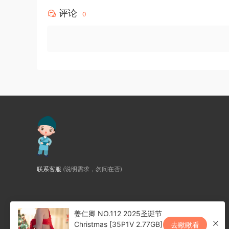
评论
0
联系客服
(说明需求，勿问在否)
姜仁卿 NO.112 2025圣诞节
Christmas [35P1V 2.77GB]
去瞅瞅看