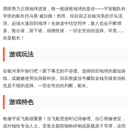
黑暗势力正朝地球进发，唯一能拯救地球的是你——宇宙舰队科
学班的船长托马斯·威尔姆！然而，你目前正在银河系的尽头流
浪。必须火速回到地球！在旅途中结交同伴，敌人也会不断增
多。救出谁，留下谁，或牺牲谁，一切全凭你的选择。毕竟……
你是船长！
游戏玩法
在银河系中旅行吧！眼下事态刻不容缓。选择回归地球的最短路
线，或赌赌使用虫洞新科技。回应救援信号赚取金钱升级发动机
也是不错的选择。一切全凭你的判断，船长。
游戏特色
检修宇宙飞船很重要！当飞船受损时记得修理。自己维修便宜，
或付钱给专业人士。安装全新防御粉碎炮或装载原子导弹，这些