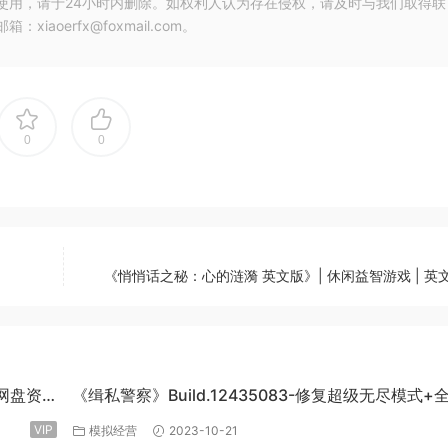
使用，请于24小时内删除。如权利人认为存在侵权，请及时与我们取得联
oerfx@foxmail.com。
0
0
《悄悄话之秘：心的涟漪 英文版》| 休闲益智游戏 | 英文 
度网盘资
《缉私警察》Build.12435083-修复超级无尽模式+
DLC-官方中文-免费下载
VIP
模拟经营
2023-10-21