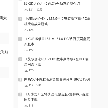
版-3D大作/中文配音/全动态游戏介绍
131
免费
间大
《钢铁雄心4》v1.12.9中文安装版下载-PC单
5
机策略战争游戏
124
《KOF15拳皇15》v1.51.0 PC版 百度网盘更
6
新版本
122
代飞船
《艾尔登法环》v1.05数字豪华版+全DLC百
7
度网盘下载
120
网易CC小恩雅表演合集资源分享 [86V/15G]
8
112
VIP
《AI少女》全特典汉化整合版-支持PC-百度
9
网盘下载
111