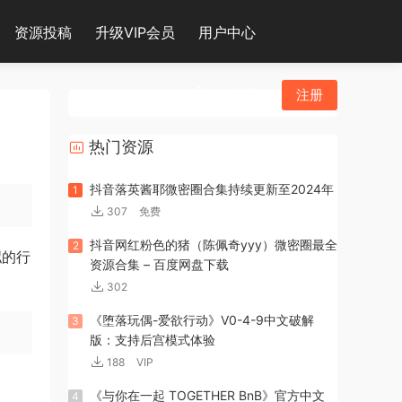
资源投稿
升级VIP会员
用户中心
登录
注册
热门资源
抖音落英酱耶微密圈合集持续更新至2024年
1
307
免费
抖音网红粉色的猪（陈佩奇yyy）微密圈最全
2
拟的行
资源合集 – 百度网盘下载
302
《堕落玩偶-爱欲行动》V0-4-9中文破解
3
版：支持后宫模式体验
188
VIP
《与你在一起 TOGETHER BnB》官方中文
4