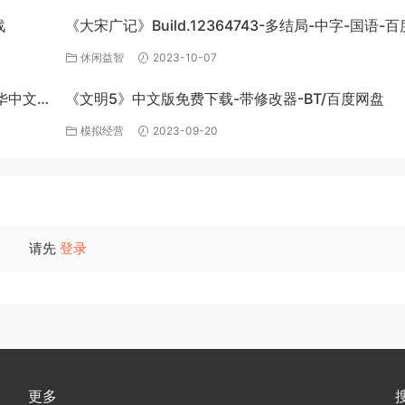
战
《大宋广记》Build.12364743-多结局-中字-国语-
盘下载
休闲益智
2023-10-07
豪华中文
《文明5》中文版免费下载-带修改器-BT/百度网盘
模拟经营
2023-09-20
请先
登录
更多