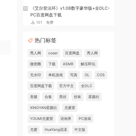
《艾尔登法环》v1.08数字豪华版+全DLC-
10
PC百度网盘下载
101
免费
热门标签
秀人网
coser
百度网盘
秀人网
微密圈
下载
ASMR
解压即玩
无水印
单机游戏
写真
OL
COS
百度网盘下载
官方中文
全DLC
美腿
合集
黑丝
丝袜
星颜社
XINGYAN星颜社
尤蜜荟
YOUMI尤蜜荟
语画界
PC游戏
尤蜜
HuaYang花漾
中文版