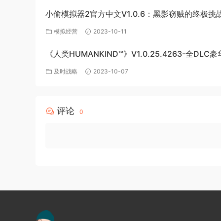
小偷模拟器2官方中文V1.0.6：黑影窃贼的终极挑
模拟经营
2023-10-11
《人类HUMANKIND™》V1.0.25.4263-全DLC
版-百度网盘免费下载
及时战略
2023-10-07
评论
0