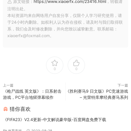
原文链接：
https://www.xiaoerfx.com/23416.html
，转载请
注明出处。
本站资源均来自网络用户自发分享，仅限个人学习研究使用，请
于24小时内删除。如权利人认为存在侵权，请及时与我们取得联
系，我们会及时修改删除，并向您致以诚挚歉意。联系邮箱：
xiaoerfx@foxmail.com。
0
0
上一篇
下一篇
《枪尸战线 英文版》：日系射击
《胜利赛马9 日文版》PC竞速游戏
游戏，PC平台地狱弹幕续作
– 光荣特库摩经典赛马系列
猜你喜欢
《FIFA23》V2.4更新-中文解说豪华版-百度网盘免费下载
体育竞技
2023-08-28