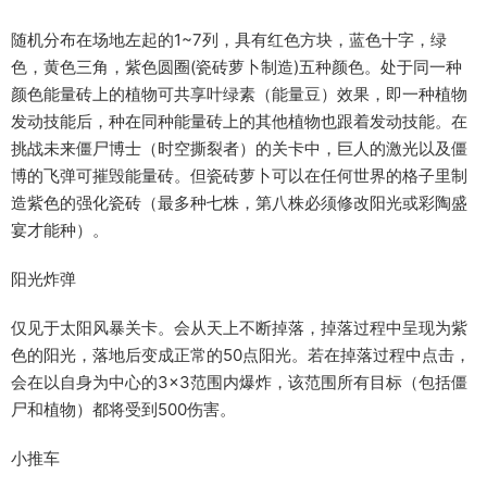
随机分布在场地左起的1~7列，具有红色方块，蓝色十字，绿
色，黄色三角，紫色圆圈(瓷砖萝卜制造)五种颜色。处于同一种
颜色能量砖上的植物可共享叶绿素（能量豆）效果，即一种植物
发动技能后，种在同种能量砖上的其他植物也跟着发动技能。在
挑战未来僵尸博士（时空撕裂者）的关卡中，巨人的激光以及僵
博的飞弹可摧毁能量砖。但瓷砖萝卜可以在任何世界的格子里制
造紫色的强化瓷砖（最多种七株，第八株必须修改阳光或彩陶盛
宴才能种）。
阳光炸弹
仅见于太阳风暴关卡。会从天上不断掉落，掉落过程中呈现为紫
色的阳光，落地后变成正常的50点阳光。若在掉落过程中点击，
会在以自身为中心的3×3范围内爆炸，该范围所有目标（包括僵
尸和植物）都将受到500伤害。
小推车