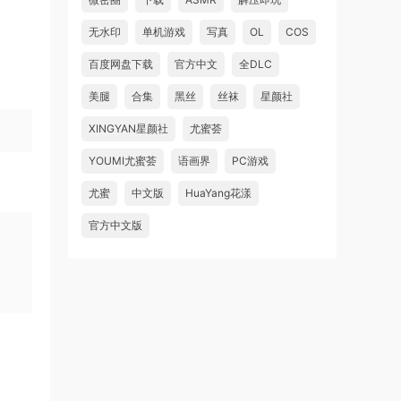
无水印
单机游戏
写真
OL
COS
百度网盘下载
官方中文
全DLC
美腿
合集
黑丝
丝袜
星颜社
XINGYAN星颜社
尤蜜荟
YOUMI尤蜜荟
语画界
PC游戏
尤蜜
中文版
HuaYang花漾
官方中文版