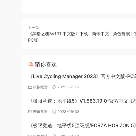
上一篇
《黑暗之魂3v1.11 中文版》下载 | 简体中文 | 角色扮演 | 
PC版
猜你喜欢
《Live Cycling Manager 2023》官方中文版-P
戏百度网盘免费下载
模拟经营
2023-07-15
《极限竞速：地平线5》V1.583.19.0-官方中文-
极速绽放+全DLC-PC版百度网盘资源
赛车竞速
2023-05-03
《极限竞速：地平线5顶级版/FORZA HORIZON 5
v1.563.816+全DLC-PC百度网盘资源