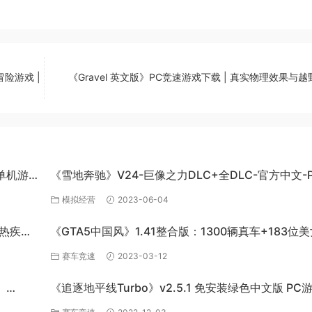
冒险游戏 |
《Gravel 英文版》PC竞速游戏下载 | 真实物理效果与
C单机游
《雪地奔驰》V24-巨像之力DLC+全DLC-官方中文-P
百度网盘资源
模拟经营
2023-06-04
炽热疾风-
《GTA5中国风》1.41整合版：1300辆真车+183位
英雄+200%存档下载（PC-百度网盘）
赛车竞速
2023-03-12
》
《追逐地平线Turbo》v2.5.1 免安装绿色中文版 PC
百度网盘下载