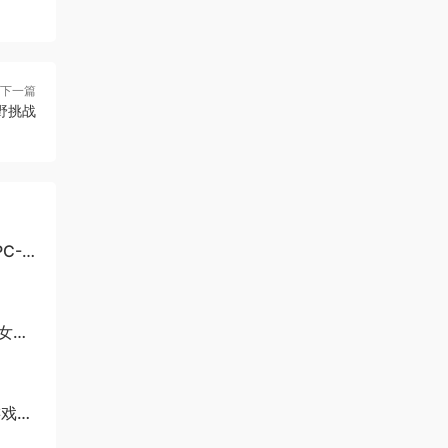
下一篇
越野挑战
C-
美女与
游戏