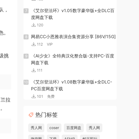
队，
《艾尔登法环》v1.05数字豪华版+全DLC百
7
度网盘下载
120
色。
网易CC小恩雅表演合集资源分享 [86V/15G]
8
112
VIP
级挑
《AI少女》全特典汉化整合版-支持PC-百度
9
网盘下载
111
《艾尔登法环》v1.08数字豪华版+全DLC-
10
PC百度网盘下载
101
免费
西兰拉
型。
热门标签
秀人网
coser
百度网盘
秀人网
微密圈
下载
ASMR
解压即玩