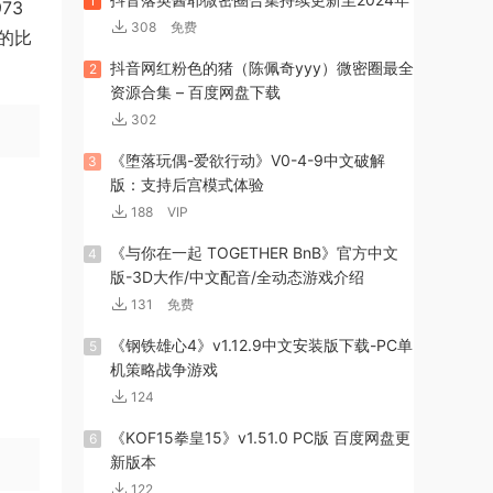
1
73
308
免费
的比
抖音网红粉色的猪（陈佩奇yyy）微密圈最全
2
资源合集 – 百度网盘下载
302
《堕落玩偶-爱欲行动》V0-4-9中文破解
3
版：支持后宫模式体验
188
VIP
《与你在一起 TOGETHER BnB》官方中文
4
版-3D大作/中文配音/全动态游戏介绍
131
免费
《钢铁雄心4》v1.12.9中文安装版下载-PC单
5
机策略战争游戏
124
《KOF15拳皇15》v1.51.0 PC版 百度网盘更
6
新版本
122