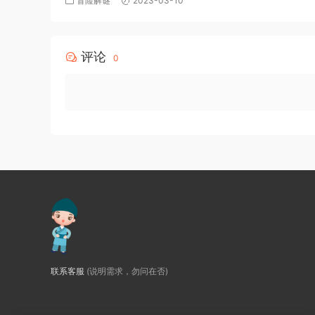
冒险解谜
2023-03-10
评论
0
联系客服
(说明需求，勿问在否)