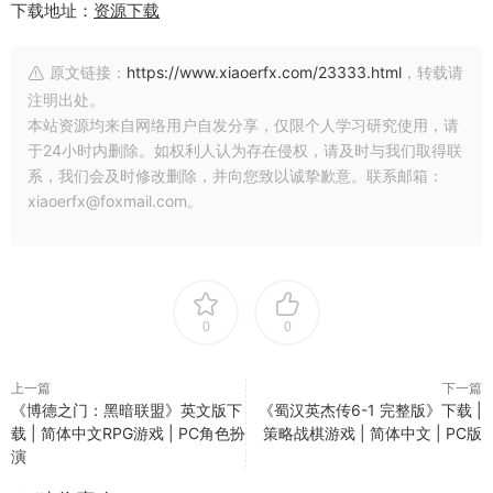
下载地址：
资源下载
原文链接：
https://www.xiaoerfx.com/23333.html
，转载请
注明出处。
本站资源均来自网络用户自发分享，仅限个人学习研究使用，请
于24小时内删除。如权利人认为存在侵权，请及时与我们取得联
系，我们会及时修改删除，并向您致以诚挚歉意。联系邮箱：
xiaoerfx@foxmail.com。
0
0
上一篇
下一篇
《博德之门：黑暗联盟》英文版下
《蜀汉英杰传6-1 完整版》下载 |
载 | 简体中文RPG游戏 | PC角色扮
策略战棋游戏 | 简体中文 | PC版
演