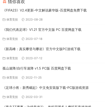
猜你喜欢
《FIFA23》V2.4更新-中文解说豪华版-百度网盘免费下载
体育竞技
2023-08-28
《我们代表足球》V1.21 官方中文版 PC 百度网盘下载
体育竞技
2023-07-18
《新高峰：真实攀登与攀岩》官方中文版PC游戏下载
体育竞技
2023-07-12
孤山速降/自行车速降 v1.5 PC版 百度网盘下载
体育竞技
2022-11-25
《足球小将：新秀崛起》中文免安装版下载-PC版游戏资源
体育竞技
2022-03-31
《曼岛TT赛事：边缘竞速2》- 单机同屏多人摩托车竞速游戏