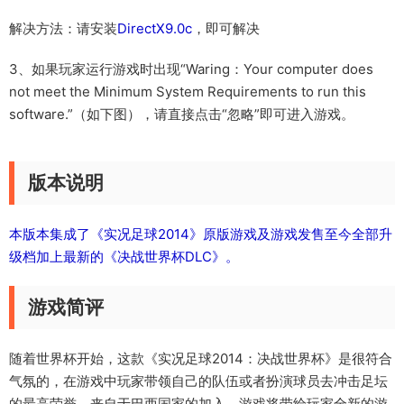
解决方法：请安装
DirectX9.0c
，即可解决
3、如果玩家运行游戏时出现“Waring：Your computer does
not meet the Minimum System Requirements to run this
software.”（如下图），请直接点击“
忽略
”即可进入游戏。
版本说明
本版本集成了《实况足球2014》原版游戏及游戏发售至今全部升
级档加上最新的《决战世界杯DLC》。
游戏简评
随着世界杯开始，这款《实况足球2014：决战世界杯》是很符合
气氛的，在游戏中玩家带领自己的队伍或者扮演球员去冲击足坛
的最高荣誉，来自于巴西国家的加入，游戏将带给玩家全新的游