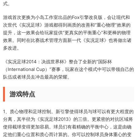
式。
游戏首次更换为小岛工作室出品的Fox引擎改良版，会让现代和
次世代《实况足球》游戏都得到画质的改善和“重心物理”效果的
提升，这一效果会给玩家提供“更真实的平衡重心”和更棒的物理
效果。同时在比赛战术管理方面新一代《实况足球》也将做出诸
多改进。
《实况足球2014：决战世界杯》整合了全新的“国际杯
（International Cup）”赛事，玩家在这个模式中可以带领自己的
队伍或者球员去冲击最高的荣耀。
游戏特点
1、质心物理和足球控制。新引擎使得球员与球可以有更大程度的
分离，其半径为《实况足球2013》的三倍。更紧密的对抗区域将
使得截球变得更加容易。球员们有着精确的平衡中心，这是由确
定他们重心位置和质心而计算的。你可以控制球员身体重心的变