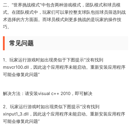
二、“世界挑战模式”中包含两种游戏模式，团队模式和球员模
式。在团队模式中，玩家们可以掌控整支球队包括球员筛选到战
术选择的方方面面。而球员模式则更多挑战的是玩家的操作技
巧。
常见问题
1、玩家运行游戏时如出现类似于下图提示“没有找到
msvcr100.dll，因此这个应用程序未能启动。重新安装应用程序
可能会修复此问题”
解决方法：请安装
visual c++ 2010
，即可解决
2、玩家运行游戏时如出现类似下图提示“没有找到
xinput1_3.dll，因此这个应用程序未能启动。重新安装应用程序
可能会修复此问题”