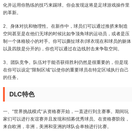
化并运用你熟练的技巧来踢球。你会发现这将是足球游戏操作里
的革新。
2、身体对抗和物理性。在新作中，球员们可以通过推挤来制造
空间甚至是在他们无球的时候比如争顶角球的运动员，或者是压
制一个体格较小的对手。你可以撕扯球衣(球衣现在和球员的躯体
以及四肢是分开的)，你也可以通过在边线肘击来争取空间。
3、团队竞争。队伍对于能否获得胜利仍然是很重要的，但是现
在你可以设定“限制区域”以使你的重要球员在特定区域执行自己
的任务。
DLC特色
一、“世界挑战模式”从资格赛开始，一直进行到主赛事。期间玩
家们可以进行友谊赛并且发现和招募优秀球员。在资格赛阶段，
来自欧洲，非洲，美洲和亚洲的球队会单独进行比赛。