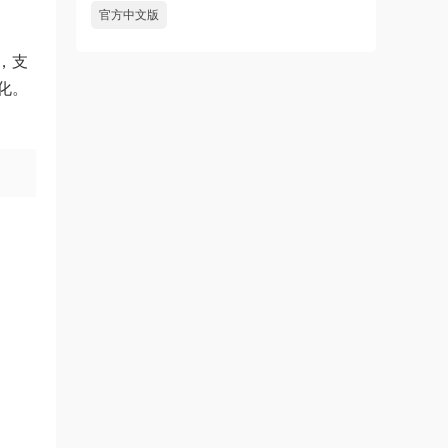
官方中文版
，支
化。