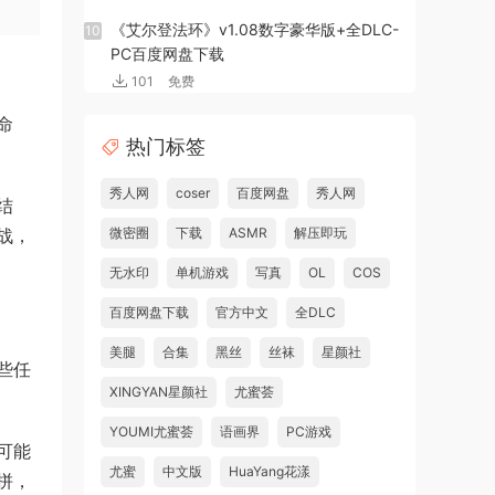
《艾尔登法环》v1.08数字豪华版+全DLC-
10
PC百度网盘下载
101
免费
命
热门标签
秀人网
coser
百度网盘
秀人网
结
战，
微密圈
下载
ASMR
解压即玩
无水印
单机游戏
写真
OL
COS
百度网盘下载
官方中文
全DLC
美腿
合集
黑丝
丝袜
星颜社
些任
XINGYAN星颜社
尤蜜荟
YOUMI尤蜜荟
语画界
PC游戏
可能
尤蜜
中文版
HuaYang花漾
拼，