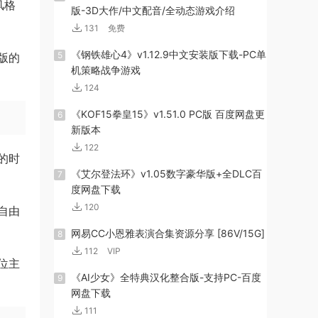
风格
版-3D大作/中文配音/全动态游戏介绍
131
免费
《钢铁雄心4》v1.12.9中文安装版下载-PC单
5
版的
机策略战争游戏
124
《KOF15拳皇15》v1.51.0 PC版 百度网盘更
6
新版本
122
的时
《艾尔登法环》v1.05数字豪华版+全DLC百
7
度网盘下载
120
自由
网易CC小恩雅表演合集资源分享 [86V/15G]
8
112
VIP
位主
《AI少女》全特典汉化整合版-支持PC-百度
9
网盘下载
111