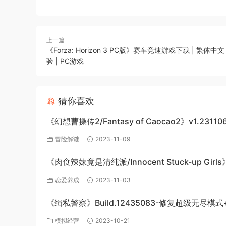
上一篇
《Forza: Horizon 3 PC版》赛车竞速游戏下载 | 繁体中文
验 | PC游戏
猜你喜欢
《幻想曹操传2/Fantasy of Caocao2》v1.23110
下载与介绍
冒险解谜
2023-11-09
《肉食辣妹竟是清纯派/Innocent Stuck-up Girl
机游戏免费下载
恋爱养成
2023-11-03
《缉私警察》Build.12435083-修复超级无尽模式
DLC-官方中文-免费下载
模拟经营
2023-10-21