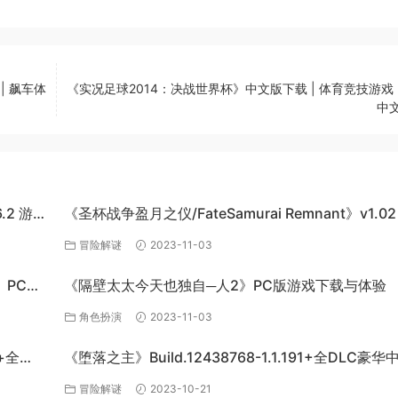
 | 飙车体
《实况足球2014：决战世界杯》中文版下载 | 体育竞技游戏 
中文
6.2 游戏
《圣杯战争盈月之仪/FateSamurai Remnant》v1.02
单机游戏下载
冒险解谜
2023-11-03
s》PC单
《隔壁太太今天也独自─人2》PC版游戏下载与体验
角色扮演
2023-11-03
+全
《堕落之主》Build.12438768-1.1.191+全DLC豪
下载
冒险解谜
2023-10-21