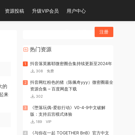
资源投稿
升级VIP会员
用户中心
登录
注册
热门资源
抖音落英酱耶微密圈合集持续更新至2024年
1
308
免费
抖音网红粉色的猪（陈佩奇yyy）微密圈最全
2
大的
资源合集 – 百度网盘下载
起来
302
《堕落玩偶-爱欲行动》V0-4-9中文破解
3
版：支持后宫模式体验
189
VIP
《与你在一起 TOGETHER BnB》官方中文
4