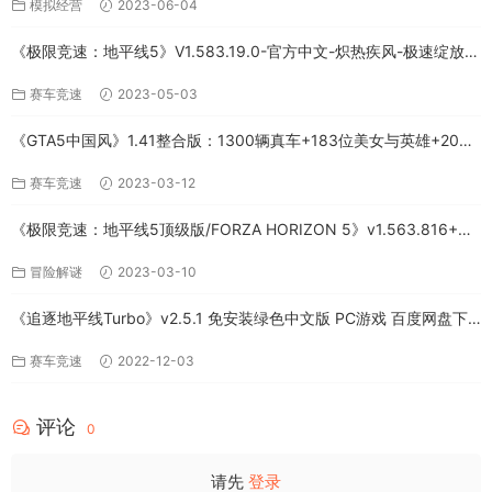
模拟经营
2023-06-04
《极限竞速：地平线5》V1.583.19.0-官方中文-炽热疾风-极速绽放
+全DLC-PC版百度网盘资源
赛车竞速
2023-05-03
《GTA5中国风》1.41整合版：1300辆真车+183位美女与英雄+200%
存档下载（PC-百度网盘）
赛车竞速
2023-03-12
《极限竞速：地平线5顶级版/FORZA HORIZON 5》v1.563.816+全
DLC-PC百度网盘资源
冒险解谜
2023-03-10
《追逐地平线Turbo》v2.5.1 免安装绿色中文版 PC游戏 百度网盘下
载
赛车竞速
2022-12-03
评论
0
请先
登录