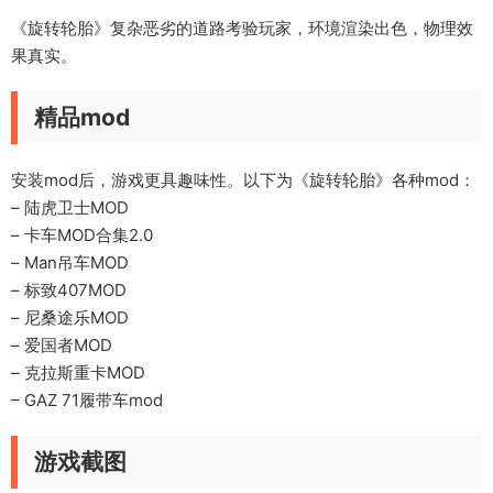
《旋转轮胎》复杂恶劣的道路考验玩家，环境渲染出色，物理效
果真实。
精品mod
安装mod后，游戏更具趣味性。以下为《旋转轮胎》各种mod：
– 陆虎卫士MOD
– 卡车MOD合集2.0
– Man吊车MOD
– 标致407MOD
– 尼桑途乐MOD
– 爱国者MOD
– 克拉斯重卡MOD
– GAZ 71履带车mod
游戏截图