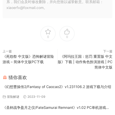
系，我们会及时修改删除，并向您致以诚挚歉意。联系邮箱：
xiaoerfx@foxmail.com。
0
0
上一篇
下一篇
《死怨祭 中文版》恐怖解谜冒险
《阿玛拉王国：惩罚 重置版 中文
游戏 – 简体中文版PC下载
版》下载 | 动作角色扮演游戏 | PC
简体中文版
猜你喜欢
《幻想曹操传2/Fantasy of Caocao2》v1.231106.2 游戏下载与介绍
冒险解谜
2023-11-09
《圣杯战争盈月之仪/FateSamurai Remnant》v1.02 PC单机游戏下
载