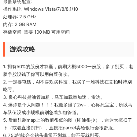
最低系统配置:
操作系统: Windows Vista/7/8/8.1/10
处理器: 2.5 GHz
内存: 2 GB RAM
存储空间: 需要 100 MB 可用空间
游戏攻略
1. 拥有50%的股份才算赢，前期大概5000一份股，多了别买，电
脑争股没钱了你可以用白菜价收。
2. 一定要屯钱，AI不喜欢买科技，我买了一堆科技在竞拍时特别
吃亏。
3. 良心科技是油管加粗，马车加载重加速，雷达。
4. 爆炸是个大问题！！！我最多爆了2w+，心疼死宝宝，所以马
车队伍没成小规模前别急着加粗管道。
5. 后面只剩map上的数值很低的图（即油很少），雷达大概扫了
下（或者直接别扫），直接把parcel卖给银行会很舒服。
6. 750的钛合金钻头非常不划算，能不买就别买。