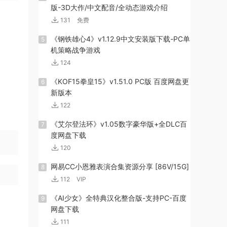
版-3D大作/中文配音/全动态游戏介绍
131
免费
《钢铁雄心4》v1.12.9中文安装版下载-PC单
5
机策略战争游戏
124
《KOF15拳皇15》v1.51.0 PC版 百度网盘更
6
新版本
122
《艾尔登法环》v1.05数字豪华版+全DLC百
7
度网盘下载
120
网易CC小恩雅表演合集资源分享 [86V/15G]
8
112
VIP
《AI少女》全特典汉化整合版-支持PC-百度
9
网盘下载
111