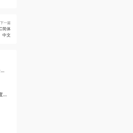
下一篇
PC简体
中文
全
百度网