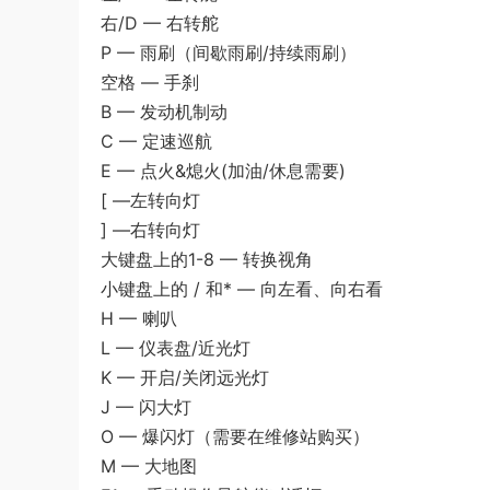
右/D — 右转舵
P — 雨刷（间歇雨刷/持续雨刷）
空格 — 手刹
B — 发动机制动
C — 定速巡航
E — 点火&熄火(加油/休息需要)
[ —左转向灯
] —右转向灯
大键盘上的1-8 — 转换视角
小键盘上的 / 和* — 向左看、向右看
H — 喇叭
L — 仪表盘/近光灯
K — 开启/关闭远光灯
J — 闪大灯
O — 爆闪灯（需要在维修站购买）
M — 大地图