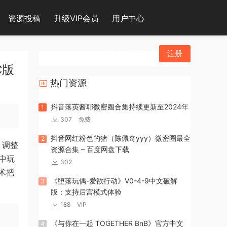
资源投稿
升级VIP会员
用户中心
登录
注册
C版
热门资源
抖音落英酱耶微密圈合集持续更新至2024年
1
307
免费
抖音网红粉色的猪（陈佩奇yyy）微密圈最全
2
，调整
资源合集 – 百度网盘下载
中玩
302
术把
《堕落玩偶-爱欲行动》V0-4-9中文破解
3
版：支持后宫模式体验
188
VIP
《与你在一起 TOGETHER BnB》官方中文
4