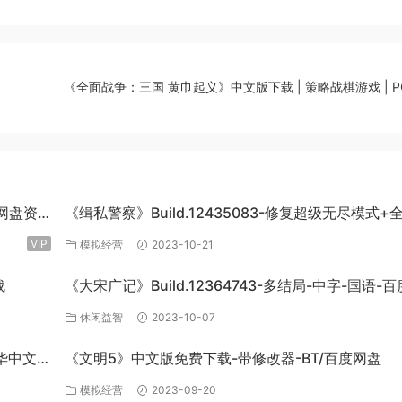
《全面战争：三国 黄巾起义》中文版下载 | 策略战棋游戏 | 
度网盘资
《缉私警察》Build.12435083-修复超级无尽模式+
DLC-官方中文-免费下载
VIP
模拟经营
2023-10-21
战
《大宋广记》Build.12364743-多结局-中字-国语-
盘下载
休闲益智
2023-10-07
豪华中文
《文明5》中文版免费下载-带修改器-BT/百度网盘
模拟经营
2023-09-20