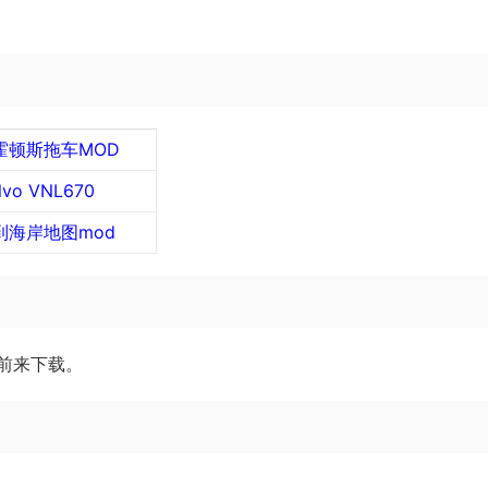
霍顿斯拖车MOD
lvo VNL670
到海岸地图mod
前来下载。