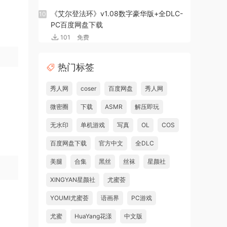
《艾尔登法环》v1.08数字豪华版+全DLC-
10
PC百度网盘下载
101
免费
热门标签
秀人网
coser
百度网盘
秀人网
微密圈
下载
ASMR
解压即玩
无水印
单机游戏
写真
OL
COS
百度网盘下载
官方中文
全DLC
美腿
合集
黑丝
丝袜
星颜社
XINGYAN星颜社
尤蜜荟
YOUMI尤蜜荟
语画界
PC游戏
尤蜜
HuaYang花漾
中文版