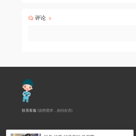
评论
0
联系客服
(说明需求，勿问在否)