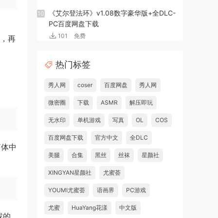
《艾尔登法环》v1.08数字豪华版+全DLC-
10
PC百度网盘下载
101
免费
档，再
热门标签
秀人网
coser
百度网盘
秀人网
微密圈
下载
ASMR
解压即玩
无水印
单机游戏
写真
OL
COS
百度网盘下载
官方中文
全DLC
简体中
美腿
合集
黑丝
丝袜
星颜社
XINGYAN星颜社
尤蜜荟
YOUMI尤蜜荟
语画界
PC游戏
尤蜜
HuaYang花漾
中文版
戏的