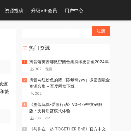
资源投稿
升级VIP会员
用户中心
登录
注册
热门资源
抖音落英酱耶微密圈合集持续更新至2024年
1
307
免费
抖音网红粉色的猪（陈佩奇yyy）微密圈最全
2
载这
资源合集 – 百度网盘下载
体和繁
302
《堕落玩偶-爱欲行动》V0-4-9中文破解
3
版：支持后宫模式体验
188
VIP
《与你在一起 TOGETHER BnB》官方中文
4