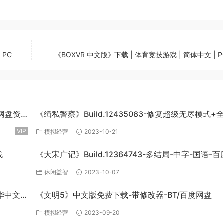
 PC
《BOXVR 中文版》下载 | 体育竞技游戏 | 简体中文 | 
度网盘资
《缉私警察》Build.12435083-修复超级无尽模式+
DLC-官方中文-免费下载
VIP
模拟经营
2023-10-21
战
《大宋广记》Build.12364743-多结局-中字-国语-
盘下载
休闲益智
2023-10-07
豪华中文
《文明5》中文版免费下载-带修改器-BT/百度网盘
模拟经营
2023-09-20