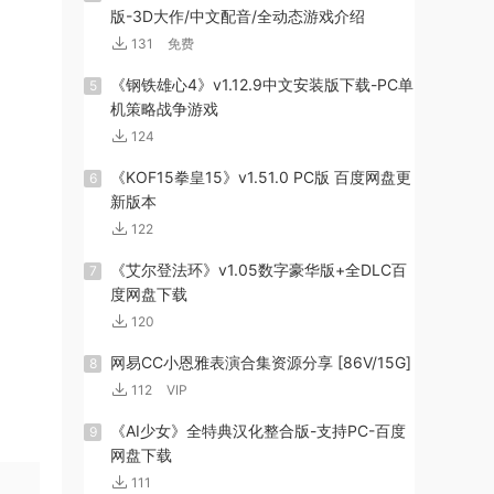
版-3D大作/中文配音/全动态游戏介绍
131
免费
《钢铁雄心4》v1.12.9中文安装版下载-PC单
5
机策略战争游戏
124
《KOF15拳皇15》v1.51.0 PC版 百度网盘更
6
新版本
122
《艾尔登法环》v1.05数字豪华版+全DLC百
7
度网盘下载
120
网易CC小恩雅表演合集资源分享 [86V/15G]
8
112
VIP
《AI少女》全特典汉化整合版-支持PC-百度
9
网盘下载
111