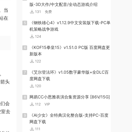
版-3D大作/中文配音/全动态游戏介绍
。当
131
免费
站在
《钢铁雄心4》v1.12.9中文安装版下载-PC单
5
机策略战争游戏
124
《KOF15拳皇15》v1.51.0 PC版 百度网盘更
6
新版本
122
《艾尔登法环》v1.05数字豪华版+全DLC百
7
。
度网盘下载
换箭头
120
网易CC小恩雅表演合集资源分享 [86V/15G]
8
他们会
112
VIP
驶室去
《AI少女》全特典汉化整合版-支持PC-百度
9
网盘下载
111