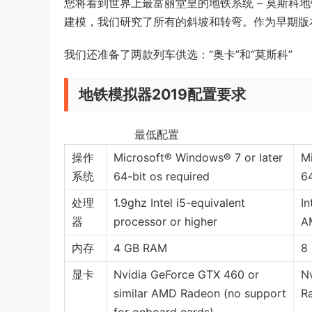
您将看到世界上最富丽堂皇的地铁系统 – 莫斯科
建模，我们研究了所有的斜坡和转弯。作为早期版本
我们还准备了两款列车供选：“奥卡”和“莫斯科”
地铁模拟器2019配置要求
最低配置 
操作
Microsoft® Windows® 7 or later
M
系统
64-bit os required
64
处理
1.9ghz Intel i5-equivalent
In
器
processor or higher
A
内存
4 GB RAM
8
显卡
Nvidia GeForce GTX 460 or
N
similar AMD Radeon (no support
R