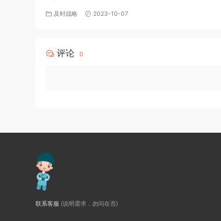
版-百度网盘免费下载
及时战略
2023-10-07
评论
0
联系客服
(说明需求，勿问在否)