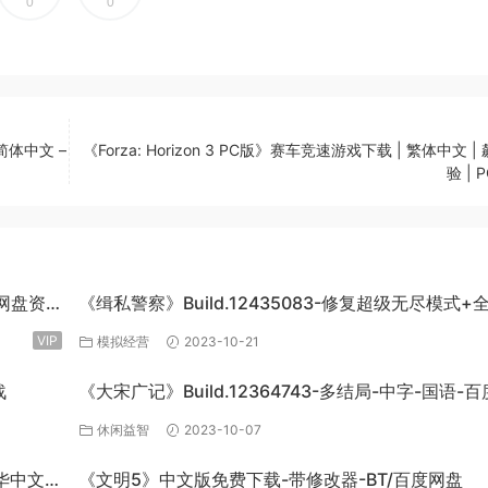
0
0
简体中文 –
《Forza: Horizon 3 PC版》赛车竞速游戏下载 | 繁体中文 |
验 | 
度网盘资
《缉私警察》Build.12435083-修复超级无尽模式+
DLC-官方中文-免费下载
VIP
模拟经营
2023-10-21
战
《大宋广记》Build.12364743-多结局-中字-国语-
盘下载
休闲益智
2023-10-07
豪华中文
《文明5》中文版免费下载-带修改器-BT/百度网盘