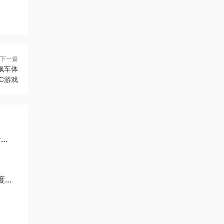
下一篇
 飙车体
PC游戏
全
百度网