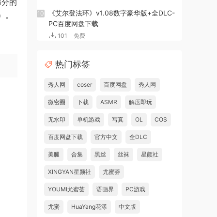
部分的
《艾尔登法环》v1.08数字豪华版+全DLC-
10
）。
PC百度网盘下载
101
免费
热门标签
秀人网
coser
百度网盘
秀人网
微密圈
下载
ASMR
解压即玩
无水印
单机游戏
写真
OL
COS
百度网盘下载
官方中文
全DLC
美腿
合集
黑丝
丝袜
星颜社
XINGYAN星颜社
尤蜜荟
YOUMI尤蜜荟
语画界
PC游戏
尤蜜
HuaYang花漾
中文版