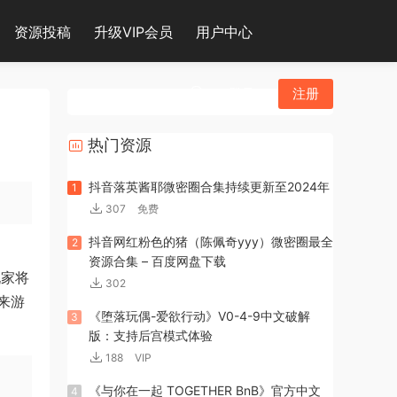
资源投稿
升级VIP会员
用户中心
登录
注册
热门资源
抖音落英酱耶微密圈合集持续更新至2024年
1
307
免费
抖音网红粉色的猪（陈佩奇yyy）微密圈最全
2
资源合集 – 百度网盘下载
玩家将
302
来游
《堕落玩偶-爱欲行动》V0-4-9中文破解
3
版：支持后宫模式体验
188
VIP
《与你在一起 TOGETHER BnB》官方中文
4