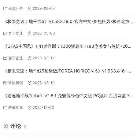
模拟经营
2023-06-04
《极限竞速：地平线5》V1.583.19.0-官方中文-炽热疾风-极速绽放
+全DLC-PC版百度网盘资源
赛车竞速
2023-05-03
《GTA5中国风》1.41整合版：1300辆真车+183位美女与英雄+200%
存档下载（PC-百度网盘）
赛车竞速
2023-03-12
《极限竞速：地平线5顶级版/FORZA HORIZON 5》v1.563.816+全
DLC-PC百度网盘资源
冒险解谜
2023-03-10
《追逐地平线Turbo》v2.5.1 免安装绿色中文版 PC游戏 百度网盘下
载
赛车竞速
2022-12-03
评论
0