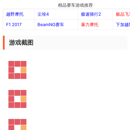
精品赛车游戏推荐
越野摩托
尘埃4
极速骑行2
极品飞
F1 2017
BeamNG赛车
暴力摩托
下加越
游戏截图