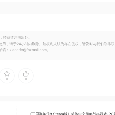
，转载请注明出处。
使用，请于24小时内删除。如权利人认为存在侵权，请及时与我们取得联
oerfx@foxmail.com。
0
0
《三国群英传8 Steam版》简体中文策略战棋游戏-PC