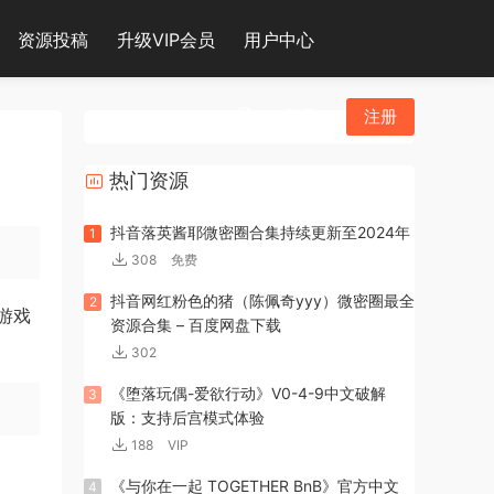
资源投稿
升级VIP会员
用户中心
登录
注册
热门资源
抖音落英酱耶微密圈合集持续更新至2024年
1
308
免费
抖音网红粉色的猪（陈佩奇yyy）微密圈最全
2
游戏
资源合集 – 百度网盘下载
302
《堕落玩偶-爱欲行动》V0-4-9中文破解
3
版：支持后宫模式体验
188
VIP
《与你在一起 TOGETHER BnB》官方中文
4