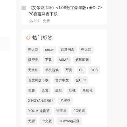
《艾尔登法环》v1.08数字豪华版+全DLC-
10
PC百度网盘下载
101
免费
热门标签
秀人网
coser
百度网盘
秀人网
微密圈
下载
ASMR
解压即玩
无水印
单机游戏
写真
OL
COS
百度网盘下载
官方中文
全DLC
美腿
合集
黑丝
丝袜
星颜社
XINGYAN星颜社
尤蜜荟
YOUMI尤蜜荟
语画界
PC游戏
尤蜜
中文版
HuaYang花漾