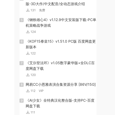
版-3D大作/中文配音/全动态游戏介绍
131
免费
《钢铁雄心4》v1.12.9中文安装版下载-PC单
5
机策略战争游戏
124
《KOF15拳皇15》v1.51.0 PC版 百度网盘更
6
新版本
122
《艾尔登法环》v1.05数字豪华版+全DLC百
7
度网盘下载
120
网易CC小恩雅表演合集资源分享 [86V/15G]
8
112
VIP
《AI少女》全特典汉化整合版-支持PC-百度
9
网盘下载
111