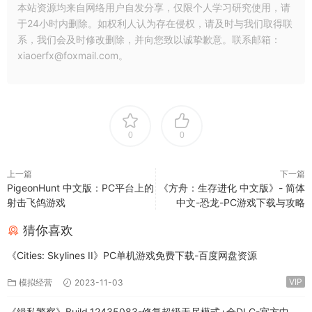
本站资源均来自网络用户自发分享，仅限个人学习研究使用，请
于24小时内删除。如权利人认为存在侵权，请及时与我们取得联
系，我们会及时修改删除，并向您致以诚挚歉意。联系邮箱：
xiaoerfx@foxmail.com。
0
0
上一篇
下一篇
PigeonHunt 中文版：PC平台上的
《方舟：生存进化 中文版》- 简体
射击飞鸽游戏
中文-恐龙-PC游戏下载与攻略
猜你喜欢
《Cities: Skylines II》PC单机游戏免费下载-百度网盘资源
VIP
模拟经营
2023-11-03
《缉私警察》Build.12435083-修复超级无尽模式+全DLC-官方中文-