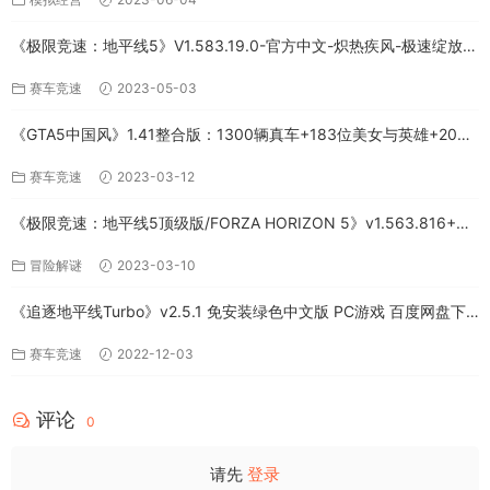
《极限竞速：地平线5》V1.583.19.0-官方中文-炽热疾风-极速绽放
+全DLC-PC版百度网盘资源
赛车竞速
2023-05-03
《GTA5中国风》1.41整合版：1300辆真车+183位美女与英雄+200%
存档下载（PC-百度网盘）
赛车竞速
2023-03-12
《极限竞速：地平线5顶级版/FORZA HORIZON 5》v1.563.816+全
DLC-PC百度网盘资源
冒险解谜
2023-03-10
《追逐地平线Turbo》v2.5.1 免安装绿色中文版 PC游戏 百度网盘下
载
赛车竞速
2022-12-03
评论
0
请先
登录