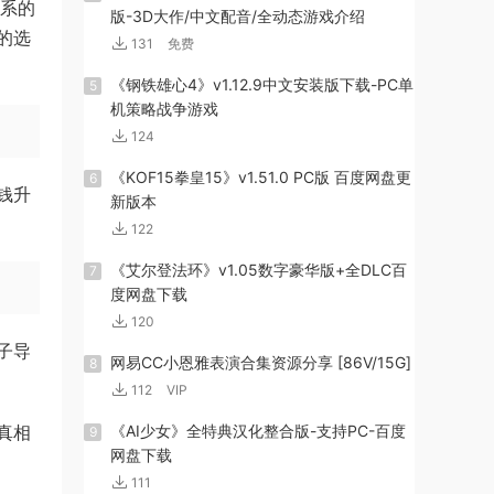
河系的
版-3D大作/中文配音/全动态游戏介绍
的选
131
免费
《钢铁雄心4》v1.12.9中文安装版下载-PC单
5
机策略战争游戏
124
《KOF15拳皇15》v1.51.0 PC版 百度网盘更
6
钱升
新版本
122
《艾尔登法环》v1.05数字豪华版+全DLC百
7
度网盘下载
120
子导
网易CC小恩雅表演合集资源分享 [86V/15G]
8
112
VIP
真相
《AI少女》全特典汉化整合版-支持PC-百度
9
网盘下载
111