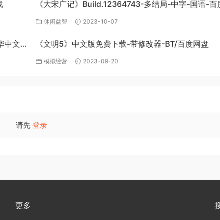
战
《大宋广记》Build.12364743-多结局-中字-国语-
盘下载
休闲益智
2023-10-07
豪华中文
《文明5》中文版免费下载-带修改器-BT/百度网盘
模拟经营
2023-09-20
请先
登录
更多