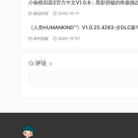
小偷模拟器2官方中文V1.0.6：黑影窃贼的终极挑
模拟经营
2023-10-11
《人类HUMANKIND™》V1.0.25.4263-全DLC
版-百度网盘免费下载
及时战略
2023-10-07
评论
0