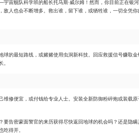
—宇宙舰队科学班的船长托马斯·威尔姆！然而，你目前正在银
，敌人也会不断增多。救出谁，留下谁，或牺牲谁，一切全凭你
地球的最短路线，或赌赌使用虫洞新科技。回应救援信号赚取金
长。
己维修便宜，或付钱给专业人士。安装全新防御粉碎炮或装载原
？要告密蒙面警官的来历获得尽快返回地球的机会吗？还是隐瞒
也吃得开。