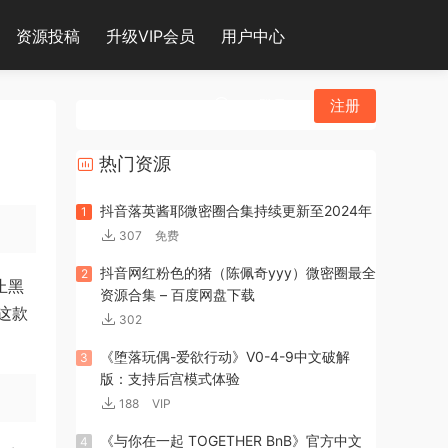
资源投稿
升级VIP会员
用户中心
登录
注册
热门资源
抖音落英酱耶微密圈合集持续更新至2024年
1
307
免费
抖音网红粉色的猪（陈佩奇yyy）微密圈最全
2
止黑
资源合集 – 百度网盘下载
这款
302
《堕落玩偶-爱欲行动》V0-4-9中文破解
3
版：支持后宫模式体验
188
VIP
《与你在一起 TOGETHER BnB》官方中文
4