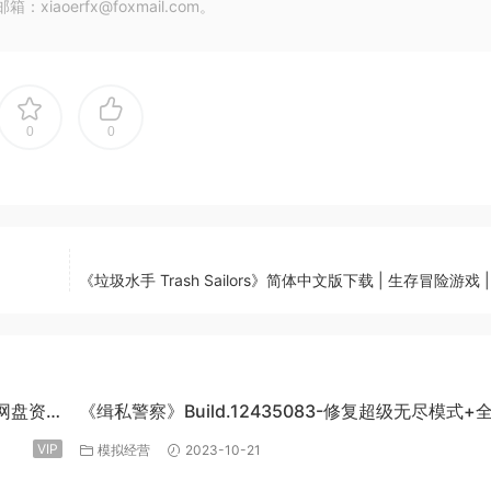
oerfx@foxmail.com。
0
0
《垃圾水手 Trash Sailors》简体中文版下载 | 生存冒险游戏 |
度网盘资
《缉私警察》Build.12435083-修复超级无尽模式+
DLC-官方中文-免费下载
VIP
模拟经营
2023-10-21