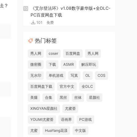
法？
《艾尔登法环》v1.08数字豪华版+全DLC-
10
PC百度网盘下载
101
免费
热门标签
秀人网
coser
百度网盘
秀人网
微密圈
下载
ASMR
解压即玩
无水印
单机游戏
写真
OL
COS
百度网盘下载
官方中文
全DLC
美腿
合集
黑丝
丝袜
星颜社
XINGYAN星颜社
尤蜜荟
YOUMI尤蜜荟
语画界
PC游戏
尤蜜
HuaYang花漾
中文版