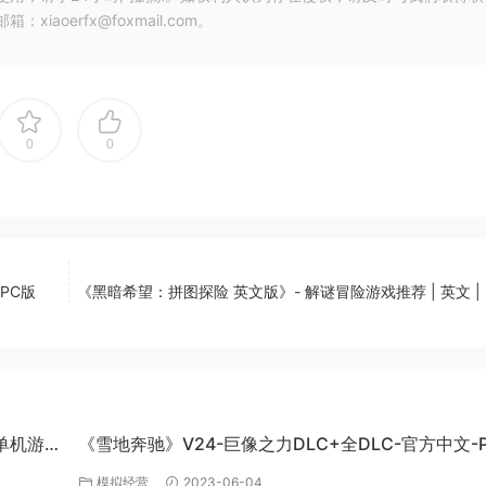
oerfx@foxmail.com。
0
0
PC版
《黑暗希望：拼图探险 英文版》- 解谜冒险游戏推荐 | 英文 | 
C单机游
《雪地奔驰》V24-巨像之力DLC+全DLC-官方中文-P
百度网盘资源
模拟经营
2023-06-04