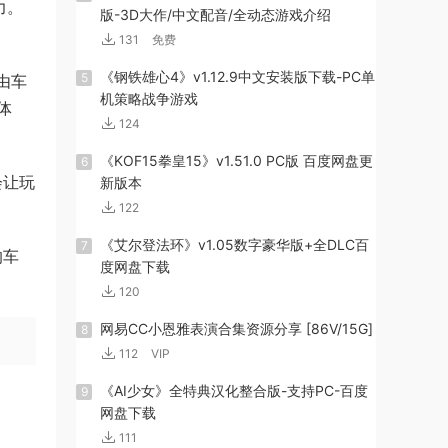
力。
版-3D大作/中文配音/全动态游戏介绍
131
免费
《钢铁雄心4》v1.12.9中文安装版下载-PC单
5
由车
机策略战争游戏
体
124
《KOF15拳皇15》v1.51.0 PC版 百度网盘更
6
会让玩
新版本
122
《艾尔登法环》v1.05数字豪华版+全DLC百
7
的车
度网盘下载
120
网易CC小恩雅表演合集资源分享 [86V/15G]
8
112
VIP
《AI少女》全特典汉化整合版-支持PC-百度
9
网盘下载
111