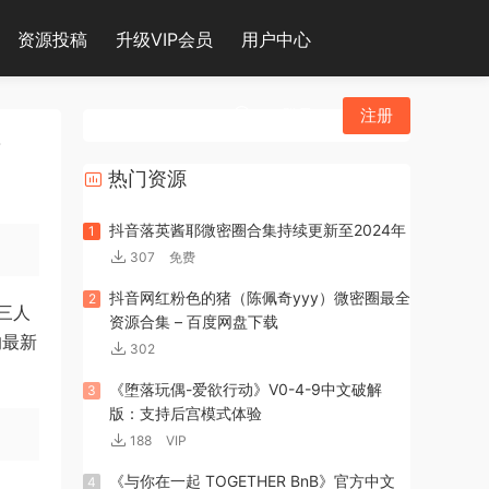
资源投稿
升级VIP会员
用户中心
登录
注册
作
热门资源
抖音落英酱耶微密圈合集持续更新至2024年
1
307
免费
抖音网红粉色的猪（陈佩奇yyy）微密圈最全
2
三人
资源合集 – 百度网盘下载
的最新
302
《堕落玩偶-爱欲行动》V0-4-9中文破解
3
版：支持后宫模式体验
188
VIP
《与你在一起 TOGETHER BnB》官方中文
4