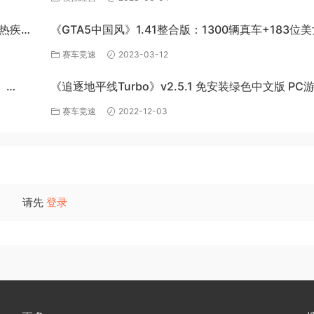
炽热疾风-
《GTA5中国风》1.41整合版：1300辆真车+183位
英雄+200%存档下载（PC-百度网盘）
赛车竞速
2023-03-12
》
《追逐地平线Turbo》v2.5.1 免安装绿色中文版 PC
百度网盘下载
赛车竞速
2022-12-03
请先
登录