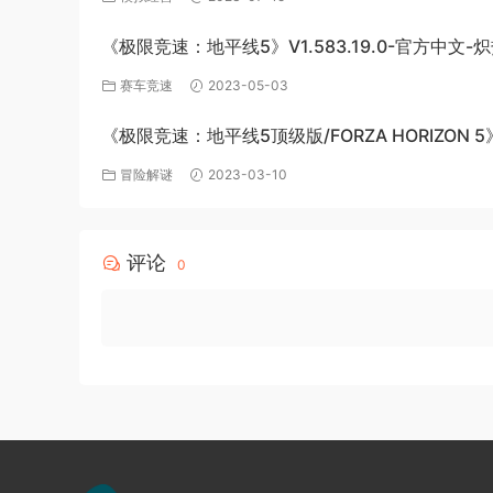
《极限竞速：地平线5》V1.583.19.0-官方中文-
极速绽放+全DLC-PC版百度网盘资源
赛车竞速
2023-05-03
《极限竞速：地平线5顶级版/FORZA HORIZON 5
v1.563.816+全DLC-PC百度网盘资源
冒险解谜
2023-03-10
评论
0