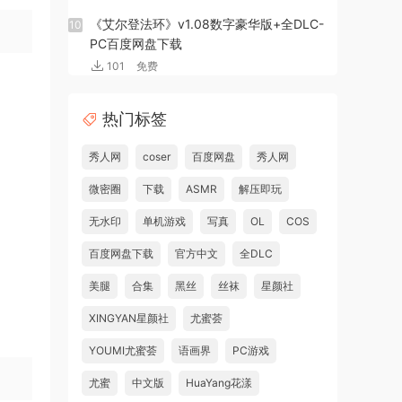
《艾尔登法环》v1.08数字豪华版+全DLC-
10
PC百度网盘下载
101
免费
热门标签
秀人网
coser
百度网盘
秀人网
微密圈
下载
ASMR
解压即玩
无水印
单机游戏
写真
OL
COS
百度网盘下载
官方中文
全DLC
美腿
合集
黑丝
丝袜
星颜社
XINGYAN星颜社
尤蜜荟
YOUMI尤蜜荟
语画界
PC游戏
尤蜜
中文版
HuaYang花漾