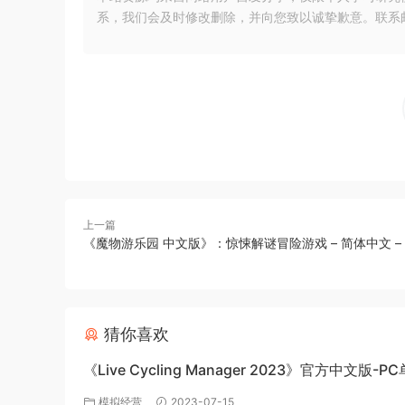
系，我们会及时修改删除，并向您致以诚挚歉意。联系邮箱：xia
上一篇
《魔物游乐园 中文版》：惊悚解谜冒险游戏 – 简体中文 – 
猜你喜欢
《Live Cycling Manager 2023》官方中文版-P
戏百度网盘免费下载
模拟经营
2023-07-15