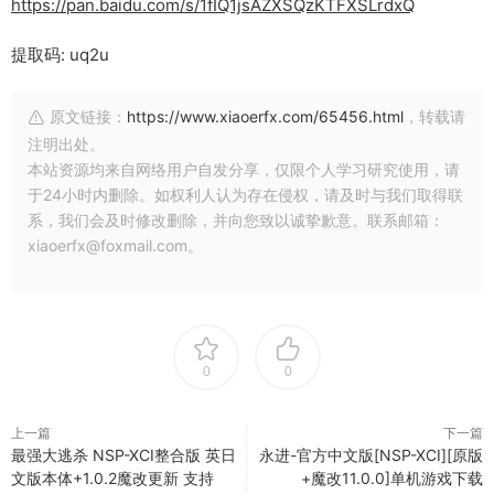
https://pan.baidu.com/s/1fIQ1jsAZXSQzKTFXSLrdxQ
提取码: uq2u
原文链接：
https://www.xiaoerfx.com/65456.html
，转载请
注明出处。
本站资源均来自网络用户自发分享，仅限个人学习研究使用，请
于24小时内删除。如权利人认为存在侵权，请及时与我们取得联
系，我们会及时修改删除，并向您致以诚挚歉意。联系邮箱：
xiaoerfx@foxmail.com。
0
0
上一篇
下一篇
最强大逃杀 NSP-XCI整合版 英日
永进-官方中文版[NSP-XCI][原版
文版本体+1.0.2魔改更新 支持
+魔改11.0.0]单机游戏下载