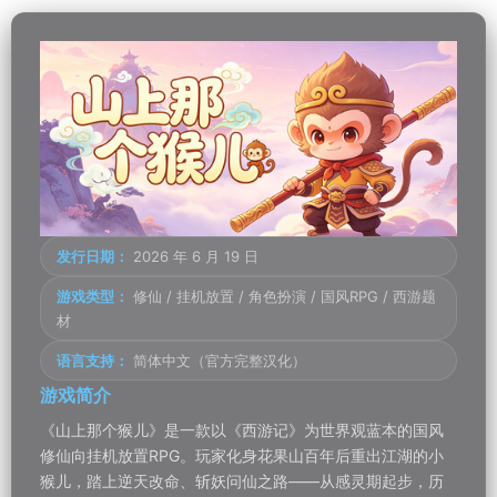
发行日期：
2026 年 6 月 19 日
游戏类型：
修仙 / 挂机放置 / 角色扮演 / 国风RPG / 西游题
材
语言支持：
简体中文（官方完整汉化）
游戏简介
《山上那个猴儿》是一款以《西游记》为世界观蓝本的国风
修仙向挂机放置RPG。玩家化身花果山百年后重出江湖的小
猴儿，踏上逆天改命、斩妖问仙之路——从感灵期起步，历