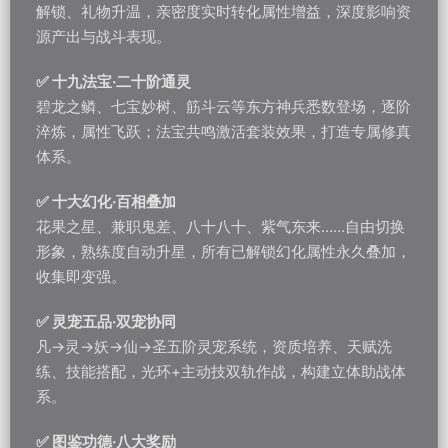
解锁、礼物升温，亲密度实时转化属性增益，深度影响资
源产出与战斗表现。
✅ 十九法宝·二十阶通灵
碧龙之鳞、七宝妙树、筋斗云等东方神兵悉数登场，逐阶
淬炼，属性飞跃；法宝共鸣激活套装效果，打造专属修真
体系。
✅ 十大幻化·百相叠加
花果之星、兼职鬼差、八十八十、紫气东来……自由切换
形象，熟练度自动升星，所有已解锁幻化属性永久叠加，
收集即变强。
✅ 灵宠五品·双宠协同
凡→灵→妖→仙→圣五阶灵宠系统，资质培养、天赋洗
练、技能搭配，光环+主动技双轨作战，构建立体助战体
系。
✅ 图鉴功德·八大奖励