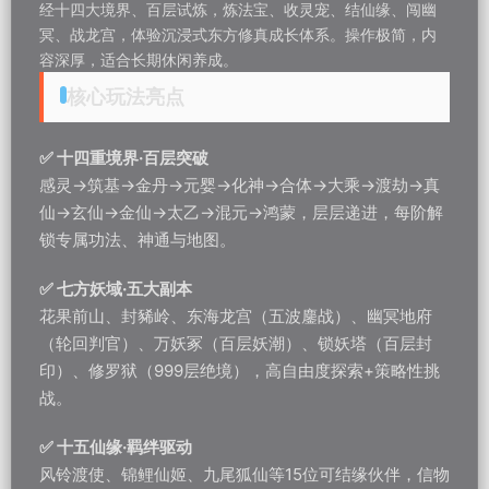
经十四大境界、百层试炼，炼法宝、收灵宠、结仙缘、闯幽
冥、战龙宫，体验沉浸式东方修真成长体系。操作极简，内
容深厚，适合长期休闲养成。
核心玩法亮点
✅ 十四重境界·百层突破
感灵→筑基→金丹→元婴→化神→合体→大乘→渡劫→真
仙→玄仙→金仙→太乙→混元→鸿蒙，层层递进，每阶解
锁专属功法、神通与地图。
✅ 七方妖域·五大副本
花果前山、封豨岭、东海龙宫（五波鏖战）、幽冥地府
（轮回判官）、万妖冢（百层妖潮）、锁妖塔（百层封
印）、修罗狱（999层绝境），高自由度探索+策略性挑
战。
✅ 十五仙缘·羁绊驱动
风铃渡使、锦鲤仙姬、九尾狐仙等15位可结缘伙伴，信物