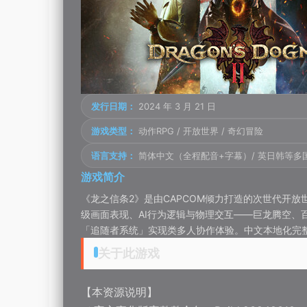
发行日期：
2024 年 3 月 21 日
游戏类型：
动作RPG / 开放世界 / 奇幻冒险
语言支持：
简体中文（全程配音+字幕）/ 英日韩等多
游戏简介
《龙之信条2》是由CAPCOM倾力打造的次世代开
级画面表现、AI行为逻辑与物理交互——巨龙腾空、
「追随者系统」实现类多人协作体验。中文本地化完整
关于此游戏
【本资源说明】