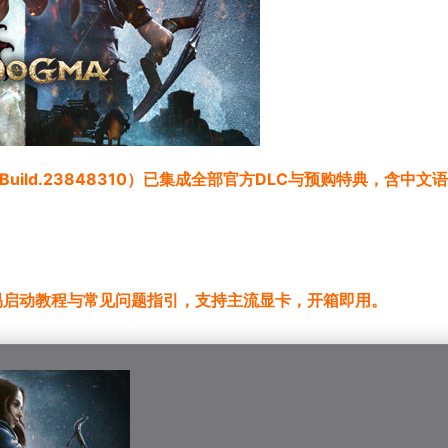
ild.23848310）已集成全部官方DLC与预购特典，含中文
内置简易启动教程与常见问题指引，支持主流显卡，开箱即用。