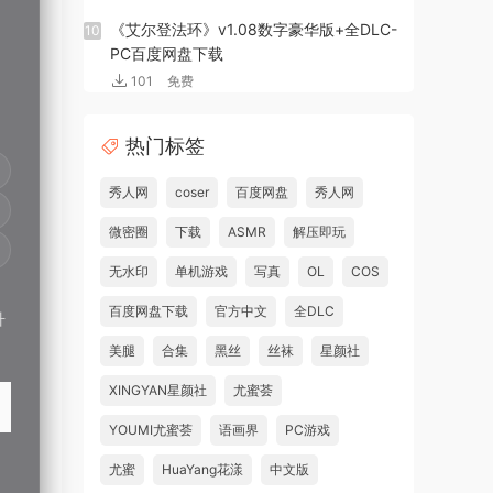
《艾尔登法环》v1.08数字豪华版+全DLC-
10
PC百度网盘下载
101
免费
热门标签
秀人网
coser
百度网盘
秀人网
微密圈
下载
ASMR
解压即玩
无水印
单机游戏
写真
OL
COS
百度网盘下载
官方中文
全DLC
升
美腿
合集
黑丝
丝袜
星颜社
XINGYAN星颜社
尤蜜荟
YOUMI尤蜜荟
语画界
PC游戏
尤蜜
HuaYang花漾
中文版