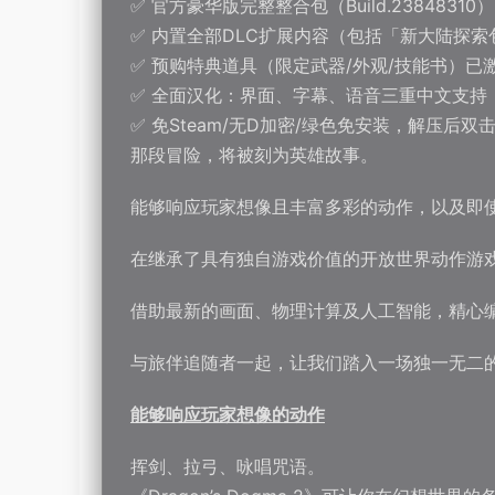
✅ 官方豪华版完整整合包（Build.23848310）
✅ 内置全部DLC扩展内容（包括「新大陆探
✅ 预购特典道具（限定武器/外观/技能书）已
✅ 全面汉化：界面、字幕、语音三重中文支持
✅ 免Steam/无D加密/绿色免安装，解压后
那段冒险，将被刻为英雄故事。
能够响应玩家想像且丰富多彩的动作，以及即使
在继承了具有独自游戏价值的开放世界动作游戏《D
借助最新的画面、物理计算及人工智能，精心
与旅伴追随者一起，让我们踏入一场独一无二
能够响应玩家想像的动作
挥剑、拉弓、咏唱咒语。