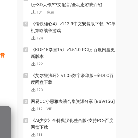
版-3D大作/中文配音/全动态游戏介绍
131
免费
《钢铁雄心4》v1.12.9中文安装版下载-PC单
5
机策略战争游戏
124
《KOF15拳皇15》v1.51.0 PC版 百度网盘更
6
语音
新版本
122
《艾尔登法环》v1.05数字豪华版+全DLC百
7
度网盘下载
120
网易CC小恩雅表演合集资源分享 [86V/15G]
8
112
VIP
《AI少女》全特典汉化整合版-支持PC-百度
9
网盘下载
111