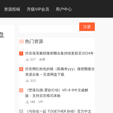
资源投稿
升级VIP会员
用户中心
登录
注册
盘
热门资源
抖音落英酱耶微密圈合集持续更新至2024年
1
307
免费
抖音网红粉色的猪（陈佩奇yyy）微密圈最全
2
资源合集 – 百度网盘下载
302
《堕落玩偶-爱欲行动》V0-4-9中文破解
3
版：支持后宫模式体验
188
VIP
《与你在一起 TOGETHER BnB》官方中文
4