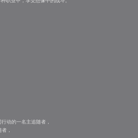
世界的各种职业中，享受想像中的战斗。
同行动的一名主追随者，
随者，