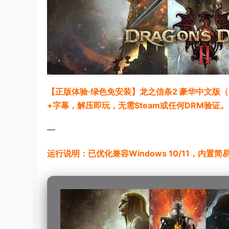
【正版体验·绿色免安装】龙之信条2 豪华中文版（Bu
+字幕，解压即玩，无需Steam或任何DRM验证。
—
运行说明：已优化兼容Windows 10/11，