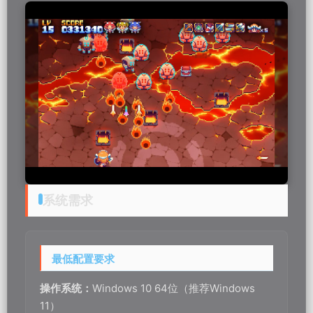
内存：
8 GB RAM
显卡：
Intel HD Graphics 2000（支持DirectX
11）
存储空间：
500 MB 可用空间
附注：
需联网验证DLC及云存档功能
推荐配置要求
操作系统：
Windows 11 64位
处理器：
Intel Core i5-4590 或 AMD Ryzen 5
1400
内存：
16 GB RAM
显卡：
NVIDIA GTX 750 Ti / AMD Radeon R7
260X（支持DirectX 11）
存储空间：
500 MB 可用空间
附注：
Steam Deck用户建议启用「性能模式」以