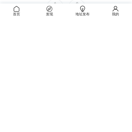
全DLC整合版｜解压即玩
单机游戏
19小时前
首页
发现
地址发布
我的
梦塔比 Montabi 中文版 | 生物收集Roguelike卡牌策略游戏 | 全DLC
我的
整合包 | 百度网盘直下
单机游戏
19小时前
赤鸟 Akatori 中文版下载｜类银河战士恶魔城动作冒险游戏｜全DLC
整合版
单机游戏
2天前
朋友，梭哈吧｜多人合作赌场冒险游戏｜官方中文｜全DLC｜百度网
盘直下
单机游戏
2天前
Copyright © 2022-2025 xiaoerfx.site All Rights Reserved