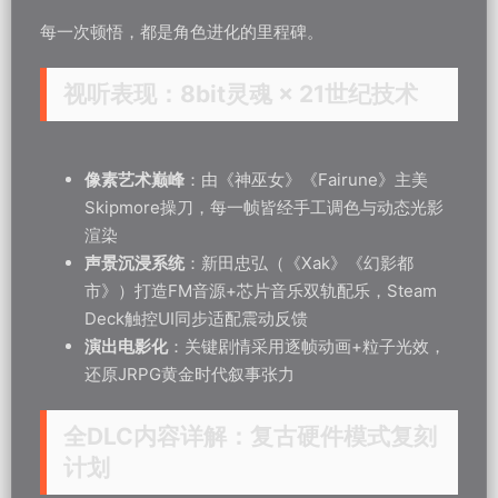
每一次顿悟，都是角色进化的里程碑。
视听表现：8bit灵魂 × 21世纪技术
像素艺术巅峰
：由《神巫女》《Fairune》主美
Skipmore操刀，每一帧皆经手工调色与动态光影
渲染
声景沉浸系统
：新田忠弘（《Xak》《幻影都
市》）打造FM音源+芯片音乐双轨配乐，Steam
Deck触控UI同步适配震动反馈
演出电影化
：关键剧情采用逐帧动画+粒子光效，
还原JRPG黄金时代叙事张力
全DLC内容详解
：复古硬件模式复刻
计划