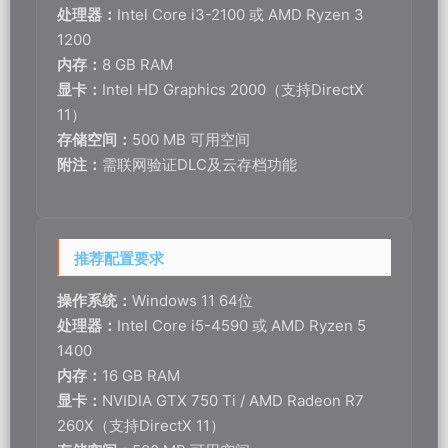
获得最佳帧率稳定性
《泽格拉德 加强版》——献给所有相信「像素有温度、谜题有灵
魂」的玩家。
原文链接：
https://www.xiaoerfx.com/525012.html
，转载
请注明出处。
本站资源均来自网络用户自发分享，仅限个人学习研究使用，请
于24小时内删除。如权利人认为存在侵权，请及时与我们取得联
系，我们会及时修改删除，并向您致以诚挚歉意。联系邮箱：
xiaoerfx@foxmail.com。
0
0