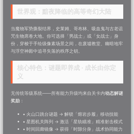
世界观：黯夜降临的高等奇幻大陆
当魔物军势撕裂结界，史莱姆、哥布林、吸血鬼与古老诅
咒生物席卷大地。你可选择「男战士」或「女战士」身
份，穿梭于手绘级像素场景之间，在废墟教堂、幽暗地牢
与浮空神殿中追寻失落的秩序之钥。
核心特色：谜题即养成 · 成长由你定
义
无传统等级系统——所有能力升级均来自关卡内
动态解谜
奖励
：
• 火山口跳台谜题 → 解锁「熔岩步履」移动技能
• 星图机关阵列 → 激活「星轨瞄准」精准射击模式
• 时间回廊镜像 → 获得「时隙分身」战术协同能力