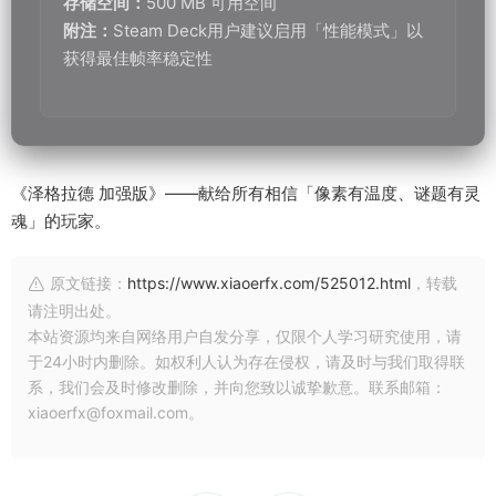
Steam Deck支持
XeGrader Plus
像素风游戏
全DLC
复古游戏
官方中文
泽格拉德加强版
独立游戏
解谜射击游戏
上一篇
下一篇
符文工厂3 豪华中文版
龙沉异世录｜复古8位像素风RPG
（Build.20332490）+全DLC+修
｜官方简体中文｜全DLC整合版｜
改器｜解压即玩｜Switch高清重制
解压即玩
版
猜你喜欢
维修物语中文版下载｜2005东京怀旧维修模拟游戏｜全DLC官方简体
中文｜百度网盘直链
单机游戏
19小时前
修仙模拟器官方中文版下载｜开放世界修仙RPG｜
Build.24389575+全DLC｜解压即玩
单机游戏
19小时前
君王之塔（Sovereign Tower）中文版下载｜剧情向圆桌骑士RPG｜