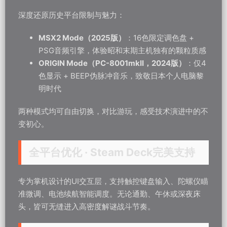
深度还原历史平台限制与魅力：
MSX2 Mode（2025版）
：16色限定调色盘 +
PSG音频引擎，体验昭和末期主机独有的颗粒质感
ORIGIN Mode（PC-8001mkII，2024版）
：仅4
色显示 + BEEP伪脉冲音乐，致敬日本个人电脑黎
明时代
两种模式均可自由切换，对比游玩，感受技术演进中的不
变初心。
全平台优化 · Steam Deck完美支持
专为掌机设计的UI交互层，支持触控键盘输入、陀螺仪瞄
准微调、电池续航智能调度。无论通勤、午休或深夜床
头，皆可无缝进入高密度解谜战斗节奏。