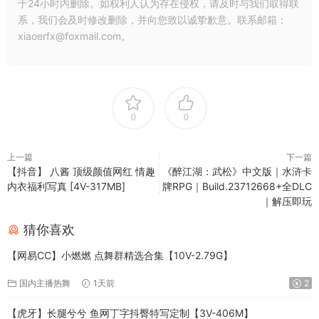
于24小时内删除。如权利人认为存在侵权，请及时与我们取得联
系，我们会及时修改删除，并向您致以诚挚歉意。联系邮箱：
xiaoerfx@foxmail.com。
0
0
上一篇
下一篇
【抖音】 八酱 顶级颜值网红 情趣
《醉江湖：武松》中文版｜水浒卡
内衣福利写真 [4V-317MB]
牌RPG｜Build.23712668+全DLC
｜解压即玩
猜你喜欢
【网易CC】小燃燃 点舞群精选合集【10V-2.79G】
国内主播热舞
1天前
2
【虎牙】长腿兮兮 鱼网丁字抖臀特写定制【3V-406M】