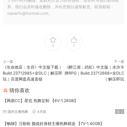
于24小时内删除。如权利人认为存在侵权，请及时与我们取得联
系，我们会及时修改删除，并向您致以诚挚歉意。联系邮箱：
xiaoerfx@foxmail.com。
0
0
上一篇
下一篇
《生命效应：生存》中文版下载｜
《醉江湖：武松》中文版｜水浒卡
Build.23712985+全DLC｜解压即
牌RPG｜Build.23712668+全DLC
玩｜百度网盘高速直链
｜解压即玩
猜你喜欢
【网易CC】星也 热舞定制 【6V-1.28GB】
国内主播热舞
4天前
2
【畅聊】汪盼盼 颜值好身材主播热舞精选 【7V-1.40GB】