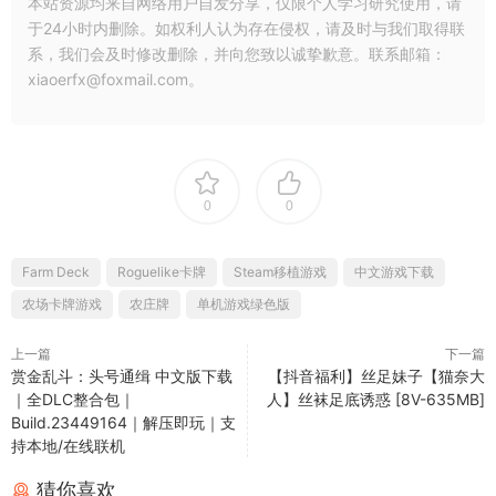
本站资源均来自网络用户自发分享，仅限个人学习研究使用，请
于24小时内删除。如权利人认为存在侵权，请及时与我们取得联
系，我们会及时修改删除，并向您致以诚挚歉意。联系邮箱：
xiaoerfx@foxmail.com。
0
0
Farm Deck
Roguelike卡牌
Steam移植游戏
中文游戏下载
农场卡牌游戏
农庄牌
单机游戏绿色版
上一篇
下一篇
赏金乱斗：头号通缉 中文版下载
【抖音福利】丝足妹子【猫奈大
｜全DLC整合包｜
人】丝袜足底诱惑 [8V-635MB]
Build.23449164｜解压即玩｜支
持本地/在线联机
猜你喜欢