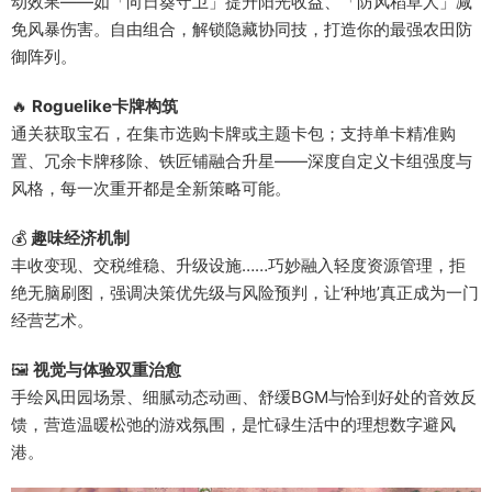
动效果——如「向日葵守卫」提升阳光收益、「防风稻草人」减
免风暴伤害。自由组合，解锁隐藏协同技，打造你的最强农田防
御阵列。
🔥
Roguelike卡牌构筑
通关获取宝石，在集市选购卡牌或主题卡包；支持单卡精准购
置、冗余卡牌移除、铁匠铺融合升星——深度自定义卡组强度与
风格，每一次重开都是全新策略可能。
💰
趣味经济机制
丰收变现、交税维稳、升级设施……巧妙融入轻度资源管理，拒
绝无脑刷图，强调决策优先级与风险预判，让‘种地’真正成为一门
经营艺术。
🖼️
视觉与体验双重治愈
手绘风田园场景、细腻动态动画、舒缓BGM与恰到好处的音效反
馈，营造温暖松弛的游戏氛围，是忙碌生活中的理想数字避风
港。