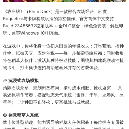
《农庄牌》（Farm Deck）是一款融合农场经营、轻度
Roguelike与卡牌构筑玩法的独立佳作。官方简体中文支持，
Build.23486632稳定版本 + 全DLC整合，绿色免安装，解压即
玩，兼容Windows 10/11系统。
在游戏中，你将化身一位初入田园的年轻农夫：开垦荒地、播种
作物、抵御天灾、应对催税——每一步都需策略权衡；同时收集
特色稻草人伙伴，激活其独特被动技能，围绕其构建高联动性植
物卡组，打出爽快连招与治愈画风并存的游戏体验。
🌱
沉浸式农场模拟
清除石块杂草、规划田垄布局、按时浇水施肥、抢收避灾……真
实还原耕作节奏，搭配动态天气系统（雷暴、干旱、龙卷风、冰
雹等），让种田不止轻松，更富挑战与成就感。
🎃
创意稻草人系统
数十位造型萌趣、能力迥异的稻草人任你招募！每位拥有专属被