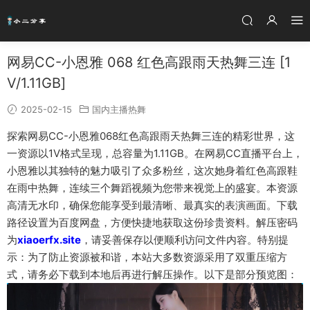
网易CC-小恩雅 068 红色高跟雨天热舞三连 [1
V/1.11GB]
2025-02-15
国内主播热舞
探索网易CC-小恩雅068红色高跟雨天热舞三连的精彩世界，这
一资源以1V格式呈现，总容量为1.11GB。在网易CC直播平台上，
小恩雅以其独特的魅力吸引了众多粉丝，这次她身着红色高跟鞋
在雨中热舞，连续三个舞蹈视频为您带来视觉上的盛宴。本资源
高清无水印，确保您能享受到最清晰、最真实的表演画面。下载
路径设置为百度网盘，方便快捷地获取这份珍贵资料。解压密码
为
xiaoerfx.site
，请妥善保存以便顺利访问文件内容。特别提
示：为了防止资源被和谐，本站大多数资源采用了双重压缩方
式，请务必下载到本地后再进行解压操作。以下是部分预览图：