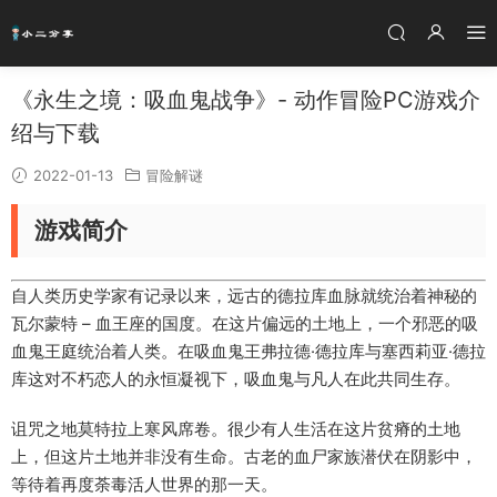
《永生之境：吸血鬼战争》- 动作冒险PC游戏介
绍与下载
2022-01-13
冒险解谜
游戏简介
自人类历史学家有记录以来，远古的德拉库血脉就统治着神秘的
瓦尔蒙特 – 血王座的国度。在这片偏远的土地上，一个邪恶的吸
血鬼王庭统治着人类。在吸血鬼王弗拉德·德拉库与塞西莉亚·德拉
库这对不朽恋人的永恒凝视下，吸血鬼与凡人在此共同生存。
诅咒之地莫特拉上寒风席卷。很少有人生活在这片贫瘠的土地
上，但这片土地并非没有生命。古老的血尸家族潜伏在阴影中，
等待着再度荼毒活人世界的那一天。