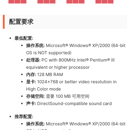
配置要求
最低配置:
操作系统:
Microsoft® Windows® XP/2000 (64-bit
OS is NOT supported)
处理器:
PC with 800MHz Intel® Pentium® III
equivalent or higher processor
内存:
128 MB RAM
显卡:
1024×768 or better video resolution in
High Color mode
存储空间:
需要 100 MB 可用空间
声卡:
DirectSound-compatible sound card
推荐配置:
操作系统:
Microsoft® Windows® XP/2000 (64-bit