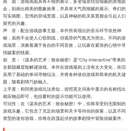
画 面：游戏画面具有不错的展示，多变场景结合细腻的质地面
会，刻画出精美的图象效果，并具有大气而细腻的展示。奇幻的
写实插图，宏伟的异域景观，以及神秘的机关装置都会引起人们
探究的兴趣。
声 音：配合游戏故事主题，本作所表现出的音乐环节依然神
秘，虽然不会使人心惊胆战，但诡异的气氛尤为突出。不同的游
戏场景，演奏着属于各自的不同音效，让玩家在紧张的心情中寻
找破案的线索。
创 意：《谋杀的艺术：致命秘密》是“City Interactive”带来的
全新隐藏冒险解谜游戏。本作在游戏规则上没有太大变化，依旧
采用了基础的单词寻物玩法，并将各种迷你游戏和简单的机关谜
题，随着剧情巧妙融入。
上手度：和同类游戏玩法类似，按照英文词条中显示的名称找出
相应物品即可，包括蓄时的提示功能可以使用。
可玩性：在《谋杀的艺术：致命秘密》中，你将享受到无限制的
游戏乐趣，它包含了充足的场景和关卡等待你的探索，以及不同
类型的迷你游戏，你将在跌荡起伏的故事剧情中冒险侦破案件。