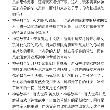
贯的恐怖元素，还请玩家谨慎下载。这次，玩家需要体验
更加诡异的杀人案件，面对归来的刽子手，你有把握战胜
她吗！
神秘故事5：火之眼 典藏版
：一位从过去回来攫取猎物的女
巫，将一场简单的调查变得异常凶险！你能及时揭开古老
的秘密并拯救小镇吗？
神秘故事4：亲眼所见 中文版
：游戏中玩家将解开小镇女
孩神秘失踪的真相。因为获得眼角膜而重见光明的你却莫
名其妙的看到一个诡异的人影，她在寻求你的帮助，而你
又能否解开这系列事件背后的真相？
神秘故事3：阿拉斯加荒野 典藏版
：游戏中你要陪同好友
前往她未婚夫丹尼尔家中共进晚餐，不过你的好友对丹尼
尔的母亲一无所知。当你到达那儿的时候，意外发生了，
丹尼尔的母亲竟然会使用巫术，她抓走了你的好友，冰冻
了周围的一切，这究竟是怎么回事？
神秘故事2：暮光世界 英文版
：神秘故事2：暮光世界》是
解谜游戏《神秘故事：失落的希望》的最新续作，同样是
解救亲人的主题，作为父亲的你能否解救出女儿，这个灵