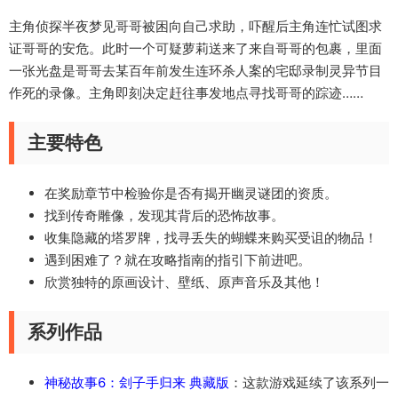
主角侦探半夜梦见哥哥被困向自己求助，吓醒后主角连忙试图求
证哥哥的安危。此时一个可疑萝莉送来了来自哥哥的包裹，里面
一张光盘是哥哥去某百年前发生连环杀人案的宅邸录制灵异节目
作死的录像。主角即刻决定赶往事发地点寻找哥哥的踪迹……
主要特色
在奖励章节中检验你是否有揭开幽灵谜团的资质。
找到传奇雕像，发现其背后的恐怖故事。
收集隐藏的塔罗牌，找寻丢失的蝴蝶来购买受诅的物品！
遇到困难了？就在攻略指南的指引下前进吧。
欣赏独特的原画设计、壁纸、原声音乐及其他！
系列作品
神秘故事6：刽子手归来 典藏版
：这款游戏延续了该系列一