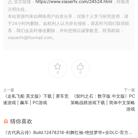
原文链接：
https://www.xiaoerfx.com/24524.html
，转载请
注明出处。
本站资源均来自网络用户自发分享，仅限个人学习研究使用，请
于24小时内删除。如权利人认为存在侵权，请及时与我们取得联
系，我们会及时修改删除，并向您致以诚挚歉意。联系邮箱：
xiaoerfx@foxmail.com。
0
0
上一篇
下一篇
《走私飞船 英文版》下载 | 赛车竞
《契约之石：数字版 中文版》PC
速游戏 | 飙车 | PC游戏
策略战棋游戏下载 | 简体中文策略
游戏
猜你喜欢
《古代风云传》Build.12478218-剑舞红袖-绝技梦华+全DLC-官方中