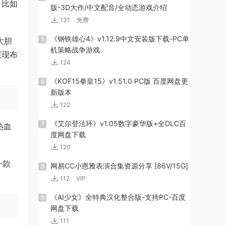
，比如
版-3D大作/中文配音/全动态游戏介绍
131
免费
《钢铁雄心4》v1.12.9中文安装版下载-PC单
5
大胆
机策略战争游戏
展现布
124
《KOF15拳皇15》v1.51.0 PC版 百度网盘更
6
新版本
122
《艾尔登法环》v1.05数字豪华版+全DLC百
7
热血
度网盘下载
120
一款
网易CC小恩雅表演合集资源分享 [86V/15G]
8
112
VIP
《AI少女》全特典汉化整合版-支持PC-百度
9
网盘下载
111