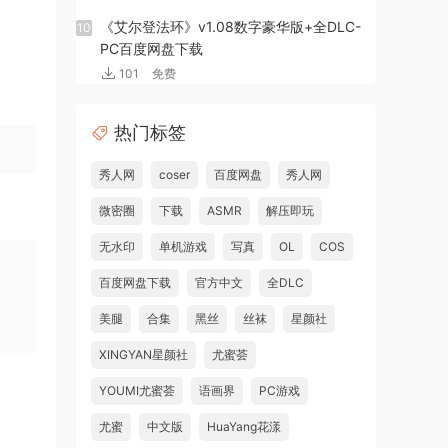
《艾尔登法环》v1.08数字豪华版+全DLC-
10
PC百度网盘下载
101
免费
热门标签
秀人网
coser
百度网盘
秀人网
微密圈
下载
ASMR
解压即玩
无水印
单机游戏
写真
OL
COS
百度网盘下载
官方中文
全DLC
美腿
合集
黑丝
丝袜
星颜社
XINGYAN星颜社
尤蜜荟
YOUMI尤蜜荟
语画界
PC游戏
尤蜜
中文版
HuaYang花漾