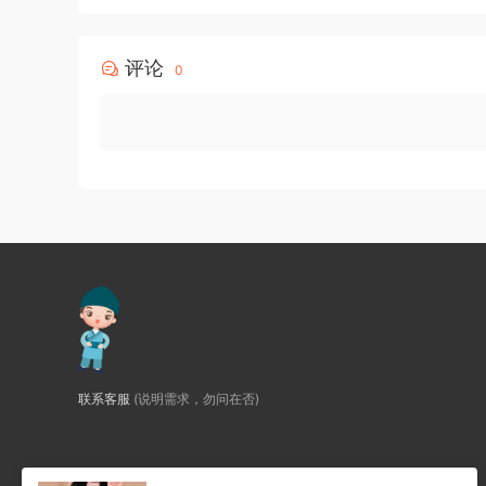
评论
0
联系客服
(说明需求，勿问在否)