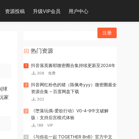
资源投稿
升级VIP会员
用户中心
登录
注册
热门资源
抖音落英酱耶微密圈合集持续更新至2024年
1
308
免费
抖音网红粉色的猪（陈佩奇yyy）微密圈最全
2
制球
资源合集 – 百度网盘下载
玩家
302
《堕落玩偶-爱欲行动》V0-4-9中文破解
3
版：支持后宫模式体验
189
VIP
《与你在一起 TOGETHER BnB》官方中文
4