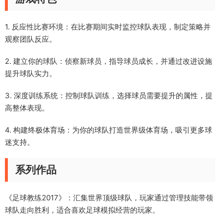
1. 反应性比赛环境：在比赛期间实时监控球队表现，制定策略并
观察团队反应。
2. 建立你的球队：侦察新球员，指导球员成长，并通过改进设施
提升球队实力。
3. 深度训练系统：控制球队训练，选择球员需要提升的属性，提
高整体表现。
4. 构建终极体育场：为你的球队打造世界级体育场，吸引更多球
迷支持。
系列作品
《足球教练2017》：汇集世界顶级球队，玩家通过管理技能带领
球队走向胜利，适合喜欢足球模拟经营的玩家。