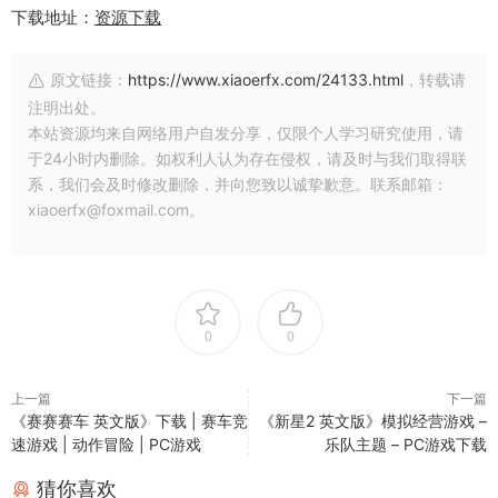
下载地址：
资源下载
原文链接：
https://www.xiaoerfx.com/24133.html
，转载请
注明出处。
本站资源均来自网络用户自发分享，仅限个人学习研究使用，请
于24小时内删除。如权利人认为存在侵权，请及时与我们取得联
系，我们会及时修改删除，并向您致以诚挚歉意。联系邮箱：
xiaoerfx@foxmail.com。
0
0
上一篇
下一篇
《赛赛赛车 英文版》下载 | 赛车竞
《新星2 英文版》模拟经营游戏 –
速游戏 | 动作冒险 | PC游戏
乐队主题 – PC游戏下载
猜你喜欢