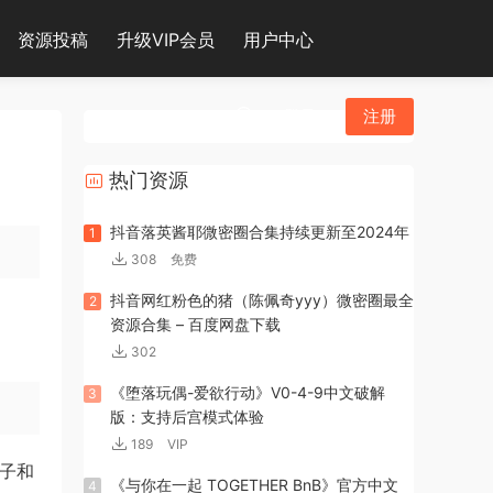
资源投稿
升级VIP会员
用户中心
登录
注册
热门资源
抖音落英酱耶微密圈合集持续更新至2024年
1
308
免费
抖音网红粉色的猪（陈佩奇yyy）微密圈最全
2
资源合集 – 百度网盘下载
302
《堕落玩偶-爱欲行动》V0-4-9中文破解
3
版：支持后宫模式体验
189
VIP
靴子和
《与你在一起 TOGETHER BnB》官方中文
4