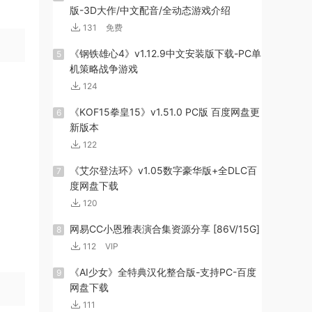
版-3D大作/中文配音/全动态游戏介绍
131
免费
《钢铁雄心4》v1.12.9中文安装版下载-PC单
5
机策略战争游戏
124
《KOF15拳皇15》v1.51.0 PC版 百度网盘更
6
新版本
122
《艾尔登法环》v1.05数字豪华版+全DLC百
7
度网盘下载
120
网易CC小恩雅表演合集资源分享 [86V/15G]
8
112
VIP
《AI少女》全特典汉化整合版-支持PC-百度
9
网盘下载
111