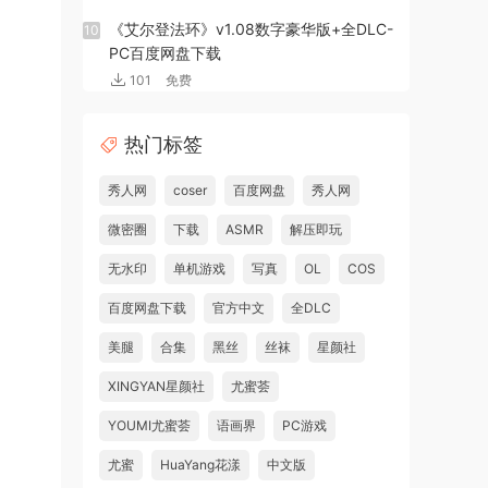
《艾尔登法环》v1.08数字豪华版+全DLC-
10
PC百度网盘下载
101
免费
热门标签
秀人网
coser
百度网盘
秀人网
微密圈
下载
ASMR
解压即玩
无水印
单机游戏
写真
OL
COS
百度网盘下载
官方中文
全DLC
美腿
合集
黑丝
丝袜
星颜社
XINGYAN星颜社
尤蜜荟
YOUMI尤蜜荟
语画界
PC游戏
尤蜜
HuaYang花漾
中文版