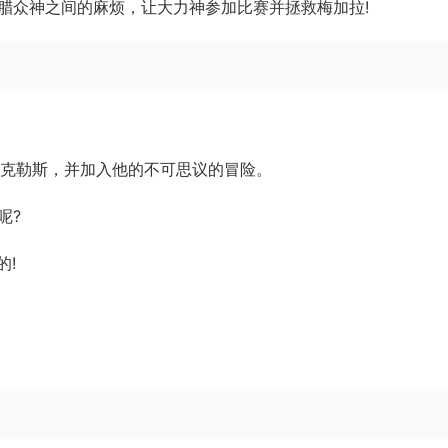
腊众神之间的麻烦，让大力神参加比赛并拯救梅加拉!
拉克勒斯，并加入他的不可思议的冒险。
呢?
的!