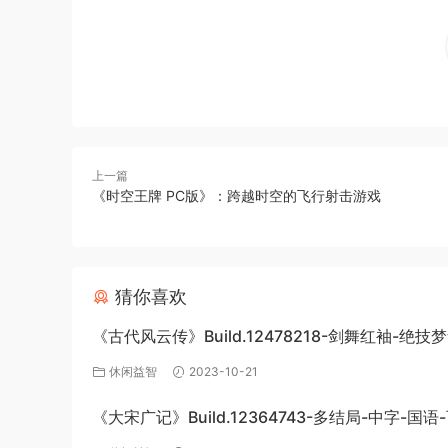
上一篇
《时空王牌 PC版》：跨越时空的飞行射击游戏
猜你喜欢
《古代风云传》Build.12478218-剑舞红袖-绝技
DLC-官方中文版下载
休闲益智
2023-10-21
《大宋广记》Build.12364743-多结局-中字-国语
盘下载