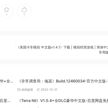
0
0
《美国卡车模拟 中文版v1.4.1》下载 | 模拟经营游戏 | 简体中文
车驾驶 
梦华+全
《非常调查局：魂器》Build.12460034-官方中文版
网盘免费下载
休闲益智
2023-10-21
-百度网
《Terra Nil》V1.0.4+全DLC豪华中文版-百度网盘
载