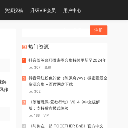
资源投稿
升级VIP会员
用户中心
登录
注册
热门资源
抖音落英酱耶微密圈合集持续更新至2024年
1
307
免费
抖音网红粉色的猪（陈佩奇yyy）微密圈最全
2
味解
资源合集 – 百度网盘下载
画风作
302
《堕落玩偶-爱欲行动》V0-4-9中文破解
3
版：支持后宫模式体验
188
VIP
《与你在一起 TOGETHER BnB》官方中文
4